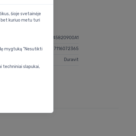
ikus, šioje svetainėje
s bet kuriuo metu turi
45820900A1
4067116072365
udę mygtuką "Nesutikti
Duravit
 techniniai slapukai,