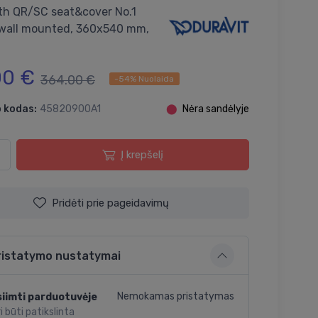
ith QR/SC seat&cover No.1
 wall mounted, 360x540 mm,
00 €
364.00 €
-54% Nuolaida
 kodas:
45820900A1
⬤
Nėra sandėlyje
Į krepšelį
Pridėti prie pageidavimų
ristatymo nustatymai
Nemokamas pristatymas
iimti parduotuvėje
i būti patikslinta