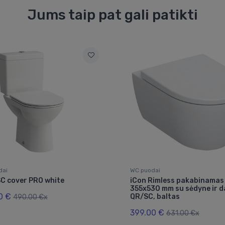
Jums taip pat gali patikti
dai
WC puodai
SC cover PRO white
iCon Rimless pakabinamas
355x530 mm su sėdyne ir d
0 €
QR/SC, baltas
490.00 €x
399.00 €
631.00 €x