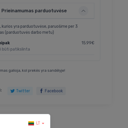
Prieinamumas parduotuvėse
, kurios yra parduotuvėse, paruošime per 3
as (parduotuvės darbo metu)
15.99€
nipak
i būti patikslinta
mas galioja, kol prekės yra sandėlyje!
:
Twitter
Facebook
LT