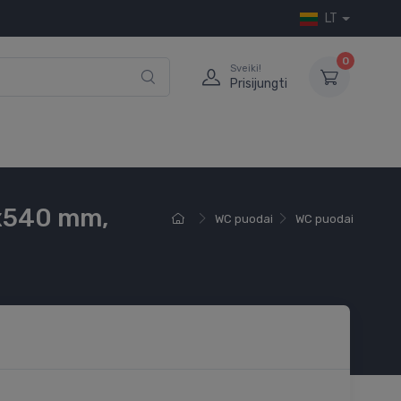
LT
0
Sveiki!
Prisijungti
0x540 mm,
WC puodai
WC puodai