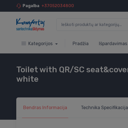
Pagalba
+37052034800
Kategorijos
Pradžia
Išpardavimas
Toilet with QR/SC seat&cove
white
Bendras
Informacija
Technika
Specifikacija