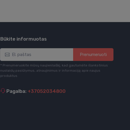
Būkite informuotas
Prenumeruoti
* Prenumeruokite mūsų naujienlaiškį, kad gautumėte išankstinius
nuolaidų pasiūlymus, atnaujinimus ir informaciją apie naujus
produktus
Pagalba:
+37052034800