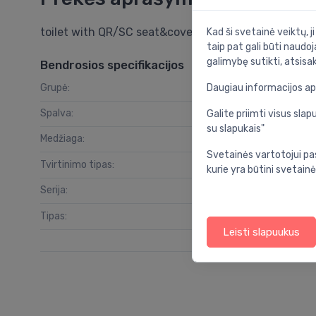
toilet with QR/SC seat&cover No.1 rimless, wall m
Kad ši svetainė veiktų, j
taip pat gali būti naudoj
galimybę sutikti, atsisa
Bendrosios specifikacijos
Grupė:
vo
Daugiau informacijos a
Spalva:
Galite priimti visus sl
su slapukais"
Medžiaga:
Svetainės vartotojui pa
Tvirtinimo tipas:
kurie yra būtini svetainė
Serija:
Tipas:
Leisti slapuukus