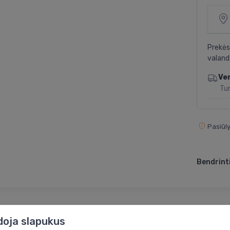
Prekės
valand
Ve
Tur
Pasiūly
Bendrinti
doja slapukus