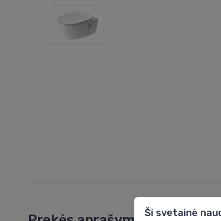
Ši svetainė nau
Prekės aprašymas