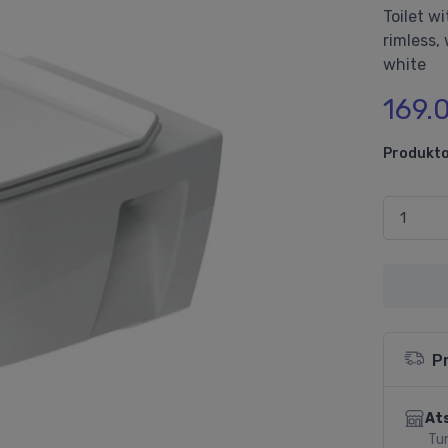
Toilet w
rimless,
white
169.
Produkto
P
Ats
Tur