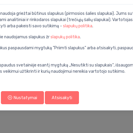
ounted, 360x540 mm, white
i naudoja griežtai būtinus slapukus (pirmosios šalies slapukai). Jums sut
ami analitiniai ir rinkodaros slapukai (trečiųjų šalių slapukai). Vartotoja
kyti arba pakeisti savo sutikimą -
slapukų politika
.
Specifikacija
nios kambarys
Produkto kodas:
pie naudojamus slapukus žr
slapukų politika
.
balta
Barkodas:
apukus paspausdami mygtuką "Priimti slapukus" arba atsisakyti, paspa
keramika
Prekės ženklas:
spaudus svetainėje esantį mygtuką „Nesutikti su slapukais“, išsaugomi
ant sienos
s veikimui užtikrinti ir kurių naudojimui nereikia vartotojo sutikimo.
no.1
standarta
Nustatymai
Atsisakyti