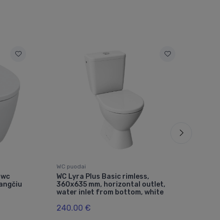
WC puodai
WC p
 wc
WC Lyra Plus Basic rimless,
Esc
angčiu
360x635 mm, horizontal outlet,
360
water inlet from bottom, white
bal
240.00 €
559