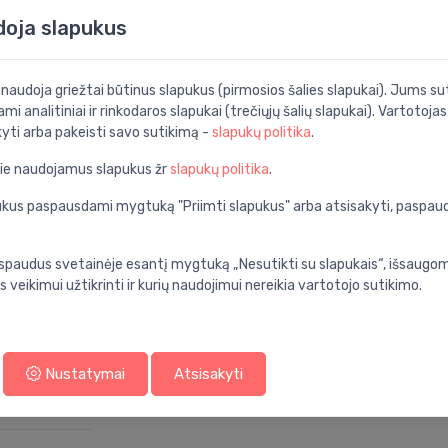
doja slapukus
as
i naudoja griežtai būtinus slapukus (pirmosios šalies slapukai). Jums sut
ami analitiniai ir rinkodaros slapukai (trečiųjų šalių slapukai). Vartotoja
Specifikacija
kyti arba pakeisti savo sutikimą -
slapukų politika
.
nios kambarys
Produkto kodas:
pie naudojamus slapukus žr
slapukų politika
.
horizontalus
Barkodas:
apukus paspausdami mygtuką "Priimti slapukus" arba atsisakyti, paspa
balta
Prekės ženklas:
spaudus svetainėje esantį mygtuką „Nesutikti su slapukais“, išsaugomi
keramika
s veikimui užtikrinti ir kurių naudojimui nereikia vartotojo sutikimo.
ant sienos
lua rimless
Nustatymai
Atsisakyti
standarta
ne