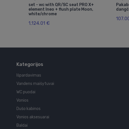
set - wc with QR/SC seat PRO X+
Pakab
element Ineo + flush plate Moon,
dangči
white/chrome
107.0
1,124.01 €
Kategorijos
Išpardavimas
Vandens maišytuvai
WC puodai
Vonios
Dušo kabinos
Vonios aksesuarai
Baldai