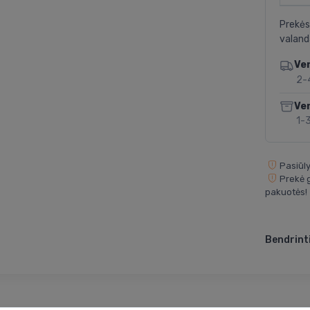
Prekės
valand
Ve
2-
Ve
1-
Pasiūly
Prekė g
pakuotės!
Bendrinti