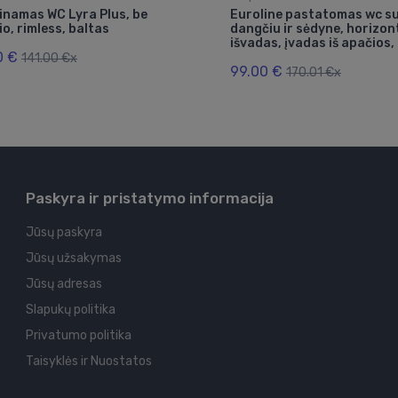
inamas WC Lyra Plus, be
Euroline pastatomas wc s
o, rimless, baltas
dangčiu ir sėdyne, horizon
išvadas, įvadas iš apačios,
0 €
141.00 €x
99.00 €
170.01 €x
Paskyra ir pristatymo informacija
Jūsų paskyra
Jūsų užsakymas
Jūsų adresas
Slapukų politika
Privatumo politika
Taisyklės ir Nuostatos