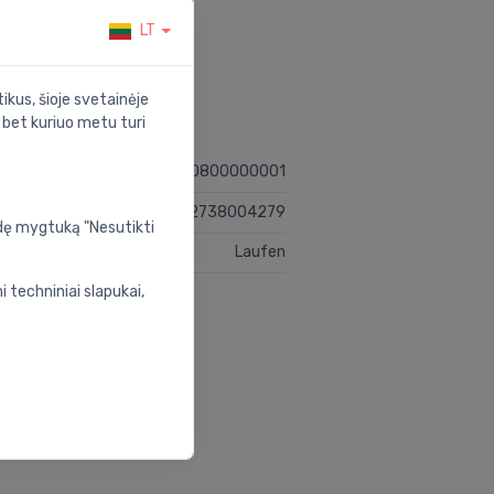
LT
ikus, šioje svetainėje
s bet kuriuo metu turi
H8660800000001
7612738004279
udę mygtuką "Nesutikti
Laufen
 techniniai slapukai,