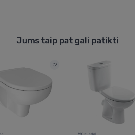
Jums taip pat gali patikti
dai
WC puodai