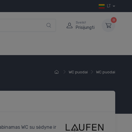
LT
0
Sveiki!
Prisijungti
WC puodai
WC puodai
abinamas WC su sėdyne ir