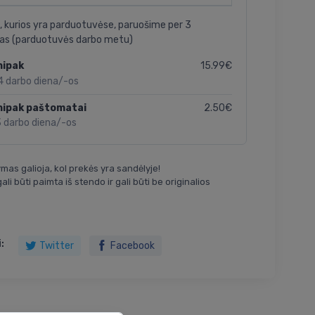
, kurios yra parduotuvėse, paruošime per 3
as (parduotuvės darbo metu)
15.99€
nipak
4 darbo diena/-os
2.50€
nipak paštomatai
3 darbo diena/-os
mas galioja, kol prekės yra sandėlyje!
ali būti paimta iš stendo ir gali būti be originalios
:
Twitter
Facebook