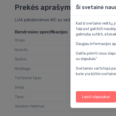
Prekės aprašymas
Ši svetainė nau
LUA pakabinamas WC su sėdyne ir dangčiu SQ, balt
Kad ši svetainė veiktų, j
taip pat gali būti naudoj
Bendrosios specifikacijos
galimybę sutikti, atsisa
Grupė:
vo
Daugiau informacijos a
Išvestis:
Galite priimti visus sl
su slapukais"
Spalva:
Svetainės vartotojui pa
Medžiaga:
kurie yra būtini svetainė
Tvirtinimo tipas:
Serija:
Leisti slapuukus
Tipas:
Vandens tiekimas: