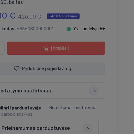
SQ, baltas
00 €
426.00 €
-46% Gera kaina
 kodas:
H8660800000001
⬤
Yra sandėlyje 5+
Į krepšelį
Pridėti prie pageidavimų
ristatymo nustatymai
Nemokamas pristatymas
iimti parduotuvėje
2 darbo diena/-os
Prieinamumas parduotuvėse