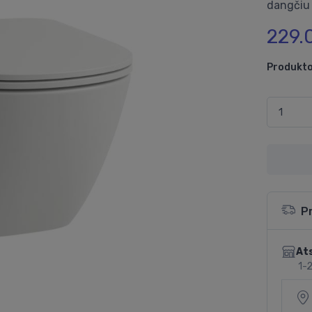
dangčiu 
229.
Produkto
P
Ats
1-