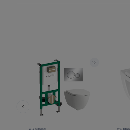
WC puodai
WC puo