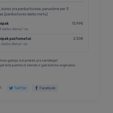
, kurios yra parduotuvėse, paruošime per 3
as (parduotuvės darbo metu)
15.99€
nipak
4 darbo diena/-os
2.50€
nipak paštomatai
3 darbo diena/-os
mas galioja, kol prekės yra sandėlyje!
ali būti paimta iš stendo ir gali būti be originalios
:
Twitter
Facebook