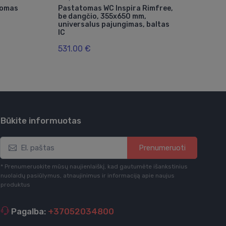
tomas
Pastatomas WC Inspira Rimfree,
Elu
be dangčio, 355x650 mm,
wc 
universalus pajungimas, baltas
360
IC
bal
531.00 €
329
Būkite informuotas
Prenumeruoti
* Prenumeruokite mūsų naujienlaiškį, kad gautumėte išankstinius
nuolaidų pasiūlymus, atnaujinimus ir informaciją apie naujus
produktus
Pagalba:
+37052034800