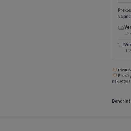
Prekės
valand
Ve
2-
Ve
1-
Pasiūly
Prekė g
pakuotės!
Bendrinti