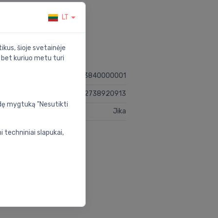
LT
ikus, šioje svetainėje
s bet kuriuo metu turi
H8213840000001
7612738920913
udę mygtuką "Nesutikti
Jika
 techniniai slapukai,