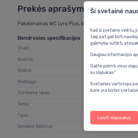
Prekės aprašymas
Ši svetainė nau
Pakabinamas WC Lyra Plus, be dangčio, rimless, balt
Kad ši svetainė veiktų, j
taip pat gali būti naudoj
Bendrosios specifikacijos
galimybę sutikti, atsisa
Grupė:
vo
Daugiau informacijos a
Išvestis:
Galite priimti visus sl
Spalva:
su slapukais"
Medžiaga:
Svetainės vartotojui pa
kurie yra būtini svetainė
Tvirtinimo tipas:
Serija:
Tipas:
Leisti slapuukus
Vandens tiekimas: