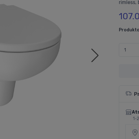
rimless, 
107.
Produkto
P
Ats
1-