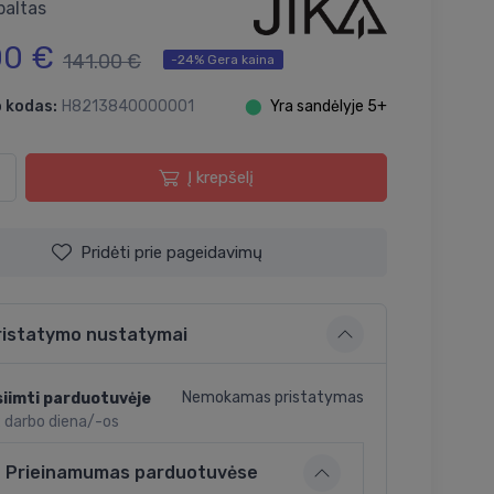
baltas
00 €
141.00 €
-24% Gera kaina
 kodas:
H8213840000001
⬤
Yra sandėlyje 5+
Į krepšelį
Pridėti prie pageidavimų
ristatymo nustatymai
Nemokamas pristatymas
iimti parduotuvėje
2 darbo diena/-os
Prieinamumas parduotuvėse