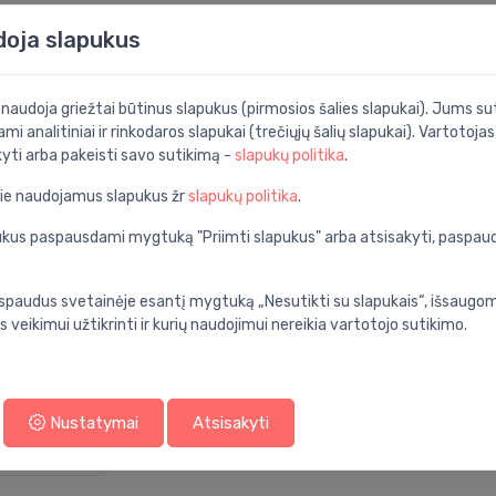
doja slapukus
as
i naudoja griežtai būtinus slapukus (pirmosios šalies slapukai). Jums sut
ami analitiniai ir rinkodaros slapukai (trečiųjų šalių slapukai). Vartotoja
Specifikacija
kyti arba pakeisti savo sutikimą -
slapukų politika
.
nios kambarys
Produkto kodas:
pie naudojamus slapukus žr
slapukų politika
.
horizontalus
Barkodas:
apukus paspausdami mygtuką "Priimti slapukus" arba atsisakyti, paspa
balta
Prekės ženklas:
keramika
spaudus svetainėje esantį mygtuką „Nesutikti su slapukais“, išsaugomi
s veikimui užtikrinti ir kurių naudojimui nereikia vartotojo sutikimo.
ant sienos
lyra plus
standarta
Nustatymai
Atsisakyti
ne