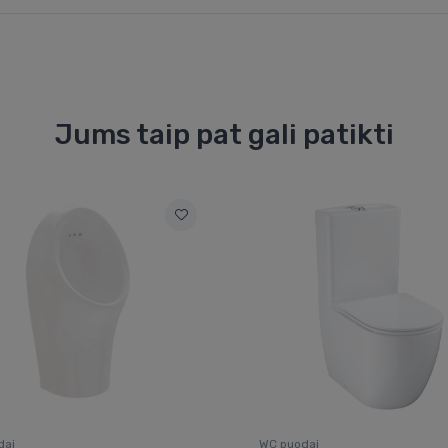
Jums taip pat gali patikti
dai
WC puodai