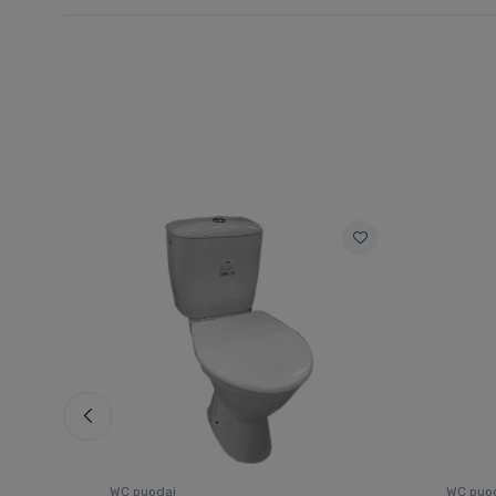
WC puodai
WC puo