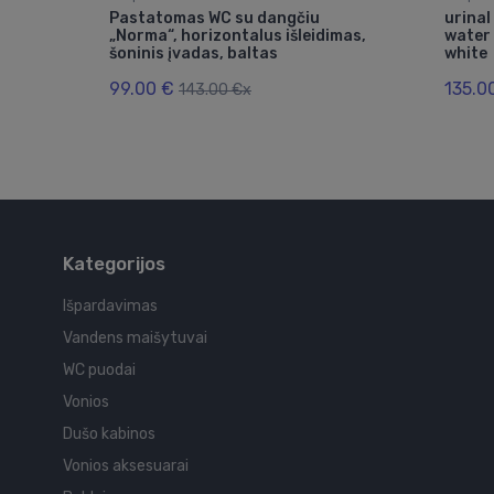
su
Pastatomas WC su dangčiu
urina
„Norma“, horizontalus išleidimas,
water 
šoninis įvadas, baltas
white
99.00 €
135.0
143.00 €x
Kategorijos
Išpardavimas
Vandens maišytuvai
WC puodai
Vonios
Dušo kabinos
Vonios aksesuarai