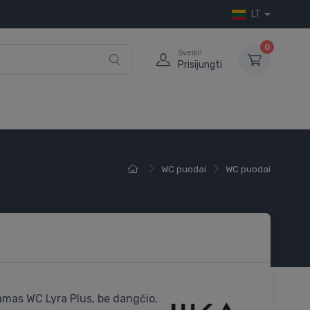
LT
0
Sveiki!
Prisijungti
WC puodai
WC puodai
mas WC Lyra Plus, be dangčio,