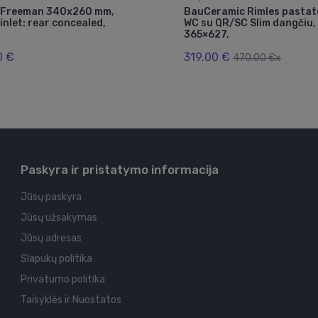
l Freeman 340x260 mm,
BauCeramic Rimles pasta
inlet: rear concealed,
WC su QR/SC Slim dangčiu,
365×627,
0 €
319.00 €
470.00 €x
Paskyra ir pristatymo informacija
Jūsų paskyra
Jūsų užsakymas
Jūsų adresas
Slapukų politika
Privatumo politika
Taisyklės ir Nuostatos