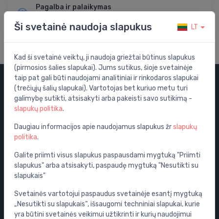
Pagalba ir palaikymas
Apsilankykite mūsų pagalbos centre
Ši svetainė naudoja slapukus
LT
Kad ši svetainė veiktų, ji naudoja griežtai būtinus slapukus
(pirmosios šalies slapukai). Jums sutikus, šioje svetainėje
taip pat gali būti naudojami analitiniai ir rinkodaros slapukai
(trečiųjų šalių slapukai). Vartotojas bet kuriuo metu turi
Kategorijos
galimybę sutikti, atsisakyti arba pakeisti savo sutikimą -
slapukų politika
.
Išpardavimas
Vandens maišytuvai
Daugiau informacijos apie naudojamus slapukus žr
slapukų
politika
.
WC puodai
Vonios
Galite priimti visus slapukus paspausdami mygtuką "Priimti
slapukus" arba atsisakyti, paspaudę mygtuką "Nesutikti su
Dušo kabinos
slapukais"
Vonios aksesuarai
Svetainės vartotojui paspaudus svetainėje esantį mygtuką
Baldai
„Nesutikti su slapukais“, išsaugomi techniniai slapukai, kurie
Potinkinės sistemos
yra būtini svetainės veikimui užtikrinti ir kurių naudojimui