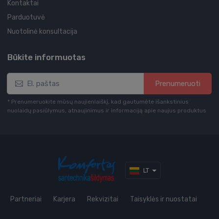
Kontaktai
Parduotuvė
Nuotolinė konsultacija
Būkite informuotas
Prenumeruoti
* Prenumeruokite mūsų naujienlaiškį, kad gautumėte išankstinius
nuolaidų pasiūlymus, atnaujinimus ir informaciją apie naujus produktus
LT
Partneriai
Karjera
Rekvizitai
Taisyklės ir nuostatai