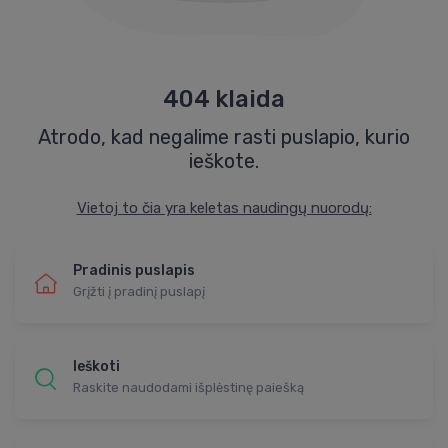
404 klaida
Atrodo, kad negalime rasti puslapio, kurio
ieškote.
Vietoj to čia yra keletas naudingų nuorodų:
Pradinis puslapis
Grįžti į pradinį puslapį
Ieškoti
Raskite naudodami išplėstinę paiešką