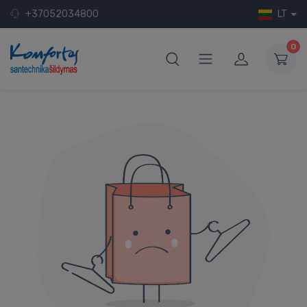
+37052034800
LT
0