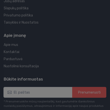
Jūsų adresas
Slapukų politika
Privatumo politika
Taisyklės ir Nuostatos
Apie įmonę
Apie mus
Kontaktai
Parduotuvė
Nuotolinė konsultacija
Būkite informuotas
Prenumeruoti
* Prenumeruokite mūsų naujienlaiškį, kad gautumėte išankstinius
nuolaidų pasiūlymus, atnaujinimus ir informaciją apie naujus produktus