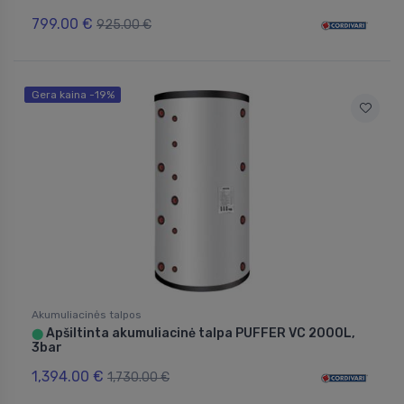
799.00 €
925.00 €
Gera kaina -19%
Akumuliacinės talpos
Apšiltinta akumuliacinė talpa PUFFER VC 2000L,
⬤
3bar
1,394.00 €
1,730.00 €