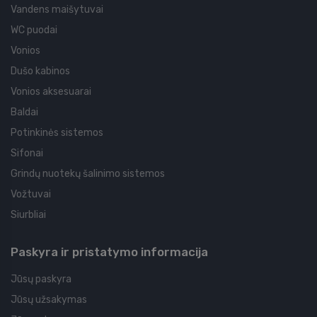
Vandens maišytuvai
WC puodai
Vonios
Dušo kabinos
Vonios aksesuarai
Baldai
Potinkinės sistemos
Sifonai
Grindų nuotekų šalinimo sistemos
Vožtuvai
Siurbliai
Paskyra ir pristatymo informacija
Jūsų paskyra
Jūsų užsakymas