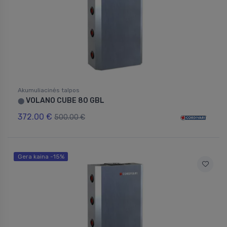
Akumuliacinės talpos
VOLANO CUBE 80 GBL
⬤
372.00 €
500.00 €
Gera kaina -15%