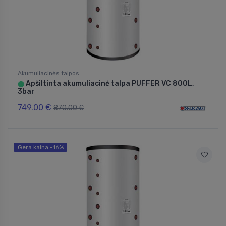
Akumuliacinės talpos
Apšiltinta akumuliacinė talpa PUFFER VC 800L,
⬤
3bar
749.00 €
870.00 €
Gera kaina -16%