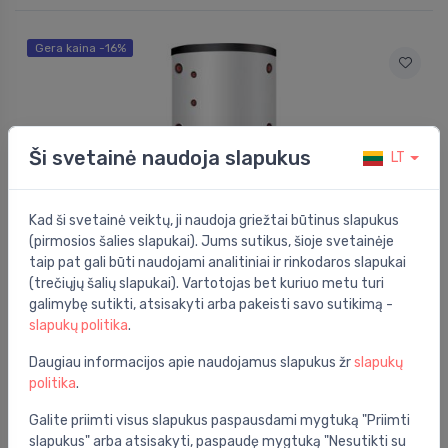
Gera kaina -16%
Ši svetainė naudoja slapukus
LT
Kad ši svetainė veiktų, ji naudoja griežtai būtinus slapukus
(pirmosios šalies slapukai). Jums sutikus, šioje svetainėje
taip pat gali būti naudojami analitiniai ir rinkodaros slapukai
(trečiųjų šalių slapukai). Vartotojas bet kuriuo metu turi
Akumuliacinės talpos
galimybę sutikti, atsisakyti arba pakeisti savo sutikimą -
Apšiltinta akumuliacinė talpa 500L, 3bar, PUFFER
⬤
slapukų politika
.
VB tipo su kieta izoliacija
589.00 €
699.00 €
Daugiau informacijos apie naudojamus slapukus žr
slapukų
politika
.
Galite priimti visus slapukus paspausdami mygtuką "Priimti
Gera kaina -20%
slapukus" arba atsisakyti, paspaudę mygtuką "Nesutikti su