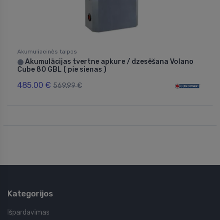
Akumuliacinės talpos
Akumulācijas tvertne apkure / dzesēšana Volano
⬤
Cube 80 GBL ( pie sienas )
485.00 €
569.99 €
Kategorijos
Išpardavimas