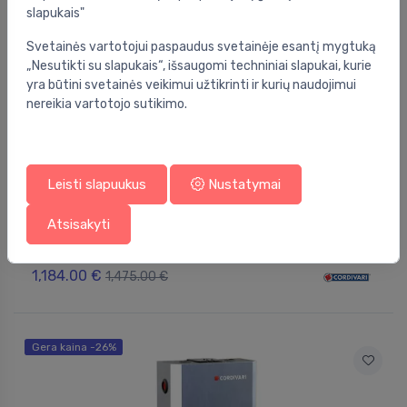
slapukais"
Svetainės vartotojui paspaudus svetainėje esantį mygtuką
„Nesutikti su slapukais“, išsaugomi techniniai slapukai, kurie
yra būtini svetainės veikimui užtikrinti ir kurių naudojimui
nereikia vartotojo sutikimo.
Leisti slapuukus
Nustatymai
Akumuliacinės talpos
Atsisakyti
Apšiltinta akumuliacinė talpa PUFFER VC 1500L,
⬤
3bar
1,184.00 €
1,475.00 €
Gera kaina -26%