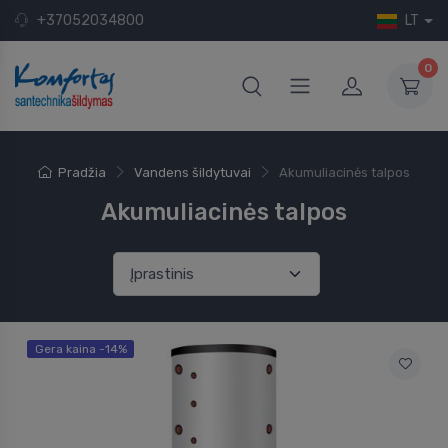
+37052034800
LT
0
Pradžia
Vandens šildytuvai
Akumuliacinės talpos
Akumuliacinės talpos
Gera kaina -14%