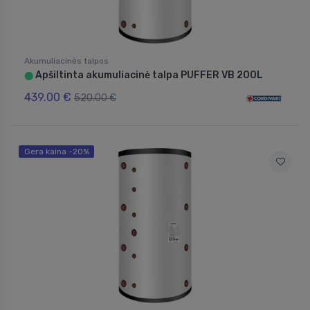
Akumuliacinės talpos
Apšiltinta akumuliacinė talpa PUFFER VB 200L
⬤
439.00 €
520.00 €
Gera kaina -20%