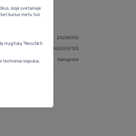
ikus, šioje svetainėje
s bet kuriuo metu turi
24236000
udę mygtuką "Nesutikti
4059625539125
Hansgrohe
 techniniai slapukai,