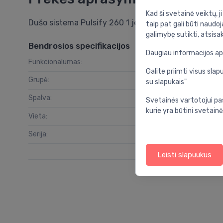
Kad ši svetainė veiktų, j
Dušo sistema Pulsify 260 1 jet su Ecostat Fine term
taip pat gali būti naudoj
galimybę sutikti, atsisa
Bendrosios specifikacijos
Daugiau informacijos a
Funkcionalumas:
Galite priimti visus sl
Grupė:
vo
su slapukais"
Spalva:
Svetainės vartotojui pa
kurie yra būtini svetainė
Vieta:
Serija:
Leisti slapuukus