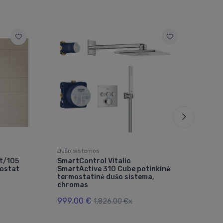
Dušo sistemos
Dušo
et/105
SmartControl Vitalio
Rai
mostat
SmartActive 310 Cube potinkinė
ter
termostatinė dušo sistema,
9.5
chromas
448
999.00 €
1,826.00 €x