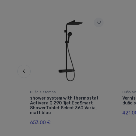
Dušo sistemos
Dušo s
e
shower system with thermostat
Verni
Activera Q 290 1jet EcoSmart
dušo 
ShowerTablet Select 360 Varia,
421.0
matt blac
653.00 €