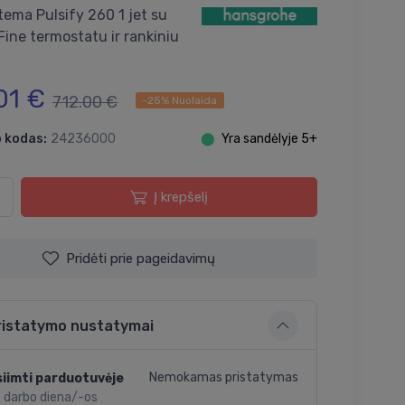
tema Pulsify 260 1 jet su
Fine termostatu ir rankiniu
01 €
712.00 €
-25% Nuolaida
 kodas:
24236000
⬤
Yra sandėlyje 5+
Į krepšelį
Pridėti prie pageidavimų
ristatymo nustatymai
Nemokamas pristatymas
iimti parduotuvėje
2 darbo diena/-os