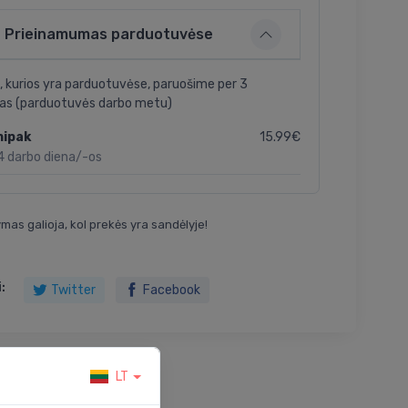
Prieinamumas parduotuvėse
, kurios yra parduotuvėse, paruošime per 3
as (parduotuvės darbo metu)
15.99€
nipak
4 darbo diena/-os
mas galioja, kol prekės yra sandėlyje!
:
Twitter
Facebook
LT