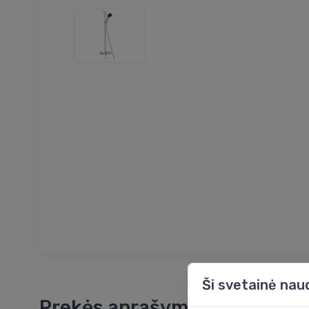
Ši svetainė nau
Prekės aprašymas