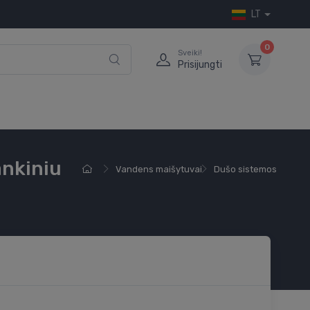
LT
0
Sveiki!
Prisijungti
ankiniu
Vandens maišytuvai
Dušo sistemos