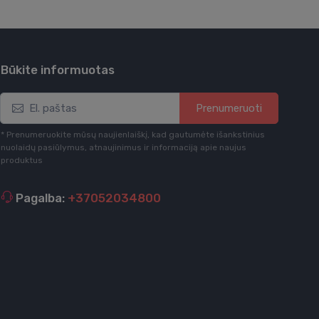
Būkite informuotas
Prenumeruoti
* Prenumeruokite mūsų naujienlaiškį, kad gautumėte išankstinius
nuolaidų pasiūlymus, atnaujinimus ir informaciją apie naujus
produktus
Pagalba:
+37052034800