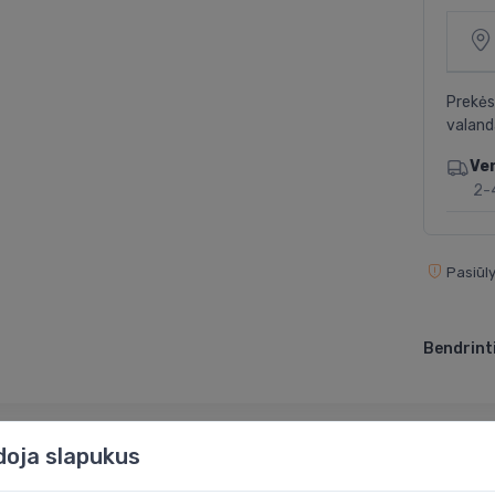
Prekės
valand
Ve
2-
Pasiūly
Bendrinti
doja slapukus