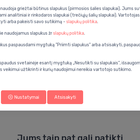
i naudoja griežtai būtinus slapukus (pirmosios šalies slapukai). Jums sut
ostatu ir rankiniu dušu
ami analitiniai ir rinkodaros slapukai (trečiųjų šalių slapukai). Vartotoja
kyti arba pakeisti savo sutikimą -
slapukų politika
.
Specifikacija
pie naudojamus slapukus žr
slapukų politika
.
termostatas
Produkto kodas:
apukus paspausdami mygtuką "Priimti slapukus" arba atsisakyti, paspa
nios kambarys
Barkodas:
chromas
Prekės ženklas:
spaudus svetainėje esantį mygtuką „Nesutikti su slapukais“, išsaugomi
s veikimui užtikrinti ir kurių naudojimui nereikia vartotojo sutikimo.
tinkavimas
pulsify
Nustatymai
Atsisakyti
Jums taip pat gali patikti