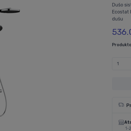
Dušo sis
Ecostat 
dušu
536.
Produkto
P
Ats
1-