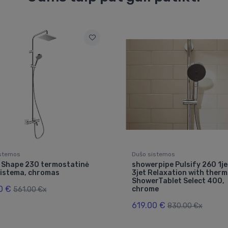
istemos
Dušo sistemos
s Shape 230 termostatinė
showerpipe Pulsify 260 1j
sistema, chromas
3jet Relaxation with ther
ShowerTablet Select 400,
0 €
chrome
561.00 €x
619.00 €
830.00 €x