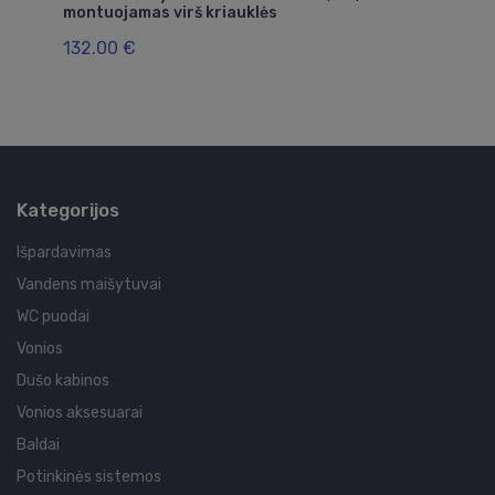
montuojamas virš kriauklės
ve
132.00 €
6
Kategorijos
Išpardavimas
Vandens maišytuvai
WC puodai
Vonios
Dušo kabinos
Vonios aksesuarai
Baldai
Potinkinės sistemos