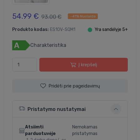
54.99 €
93.00 €
-41% Nuolaida
Produkto kodas:
ES10V-SQM1
⬤
Yra sandėlyje 5+
Charakteristika
Į krepšelį
Pridėti prie pageidavimų
Pristatymo nustatymai
Atsiimti
Nemokamas
parduotuvėje
pristatymas