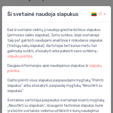
vandens šildytuvas ES10V-SQM1 10l, virš praustuvo
Ši svetainė naudoja slapukus
LT
Bendrosios specifikacijos
Energijos efektyvumo klasė:
a
Kad ši svetainė veiktų, ji naudoja griežtai būtinus slapukus
(pirmosios šalies slapukai). Jums sutikus, šioje svetainėje
Energijos efektyvumo skalė:
a+ - f
taip pat gali būti naudojami analitiniai ir rinkodaros slapukai
(trečiųjų šalių slapukai). Vartotojas bet kuriuo metu turi
Grupė:
vandens tiekimas
galimybę sutikti, atsisakyti arba pakeisti savo sutikimą -
slapukų politika
.
Vieta:
virš kriauklės
Daugiau informacijos apie naudojamus slapukus žr
slapukų
Įtampa:
220
politika
.
Galite priimti visus slapukus paspausdami mygtuką "Priimti
Specifikacija
slapukus" arba atsisakyti, paspaudę mygtuką "Nesutikti su
Produkto kodas:
ES10V-SQM1
slapukais"
Barkodas:
6941467348059
Svetainės vartotojui paspaudus svetainėje esantį mygtuką
„Nesutikti su slapukais“, išsaugomi techniniai slapukai, kurie
Prekės ženklas:
Haier
yra būtini svetainės veikimui užtikrinti ir kurių naudojimui