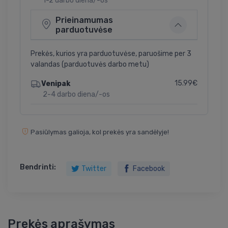
1-2 darbo diena/-os
Prieinamumas
parduotuvėse
Prekės, kurios yra parduotuvėse, paruošime per 3
valandas (parduotuvės darbo metu)
15.99€
Venipak
2-4 darbo diena/-os
Pasiūlymas galioja, kol prekės yra sandėlyje!
Bendrinti:
Twitter
Facebook
Prekės aprašymas