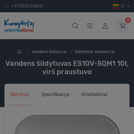
+37052034800
LT
0
Vandens šildytuvai
Elektriniai vandens ši...
Vandens šildytuvas ES10V-SQM1 10l,
virš praustuvo
Bendras
Specifikacija
Atsiliepimai