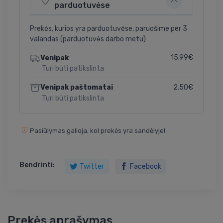
parduotuvėse
Prekės, kurios yra parduotuvėse, paruošime per 3
valandas (parduotuvės darbo metu)
15.99€
Venipak
Turi būti patikslinta
2.50€
Venipak paštomatai
Turi būti patikslinta
Pasiūlymas galioja, kol prekės yra sandėlyje!
Bendrinti:
Twitter
Facebook
Prekės aprašymas