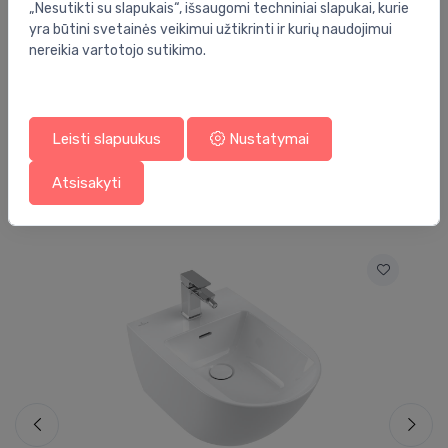
„Nesutikti su slapukais“, išsaugomi techniniai slapukai, kurie
Barkodas:
4025410944962
yra būtini svetainės veikimui užtikrinti ir kurių naudojimui
nereikia vartotojo sutikimo.
Prekės ženklas:
Geberit
Leisti slapuukus
Nustatymai
Atsisakyti
Jums taip pat gali patikti