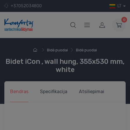
+37052034800
LT
0
Bidė puodai
Bidė puodai
Bidet iCon , wall hung, 355x530 mm,
white
Bendras
Specifikacija
Atsiliepimai