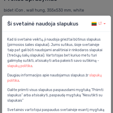
bidet iCon , wall hung, 355x530 mm, white
Bendrosios specifikacijos
Ši svetainė naudoja slapukus
LT
Grupė:
vonios kambarys
Išvestis:
horizontalus
Kad ši svetainė veiktų, ji naudoja griežtai būtinus slapukus
(pirmosios šalies slapukai). Jums sutikus, šioje svetainėje
Medžiaga:
keramika
taip pat gali būti naudojami analitiniai ir rinkodaros slapukai
(trečiųjų šalių slapukai). Vartotojas bet kuriuo metu turi
Tvirtinimo tipas:
ant sienos
galimybę sutikti, atsisakyti arba pakeisti savo sutikimą -
slapukų politika
.
Serija:
icon
Daugiau informacijos apie naudojamus slapukus žr
slapukų
Tipas:
standarta
politika
.
Vandens tiekimas:
ne
Galite priimti visus slapukus paspausdami mygtuką "Priimti
slapukus" arba atsisakyti, paspaudę mygtuką "Nesutikti su
Specifikacija
slapukais"
Produkto kodas:
501.898.00.1
Svetainės vartotojui paspaudus svetainėje esantį mygtuką