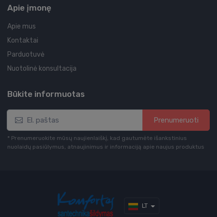
Apie įmonę
Apie mus
Kontaktai
Parduotuvė
Nuotolinė konsultacija
Būkite informuotas
Prenumeruoti
* Prenumeruokite mūsų naujienlaiškį, kad gautumėte išankstinius
nuolaidų pasiūlymus, atnaujinimus ir informaciją apie naujus produktus
LT