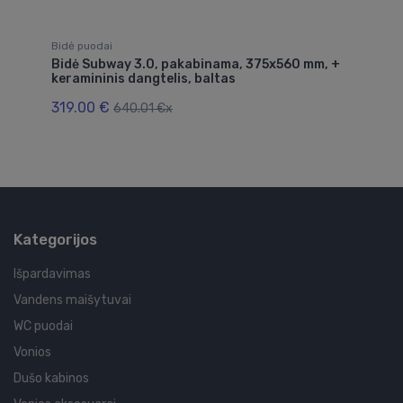
Bidė puodai
Bi
Bidė Subway 3.0, pakabinama, 375x560 mm, +
Ka
keramininis dangtelis, baltas
47
319.00 €
640.01 €x
Kategorijos
Išpardavimas
Vandens maišytuvai
WC puodai
Vonios
Dušo kabinos