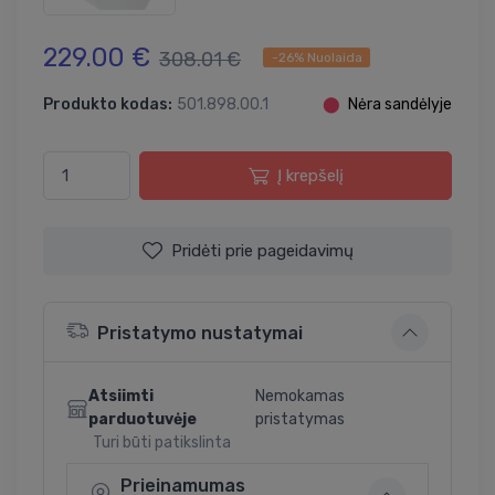
229.00 €
308.01 €
-26% Nuolaida
Produkto kodas:
501.898.00.1
⬤
Nėra sandėlyje
Į krepšelį
Pridėti prie pageidavimų
Pristatymo nustatymai
Atsiimti
Nemokamas
parduotuvėje
pristatymas
Turi būti patikslinta
Prieinamumas