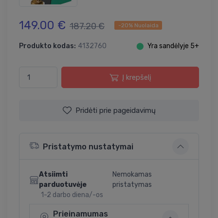
149.00 €
187.20 €
-20% Nuolaida
Produkto kodas:
4132760
⬤
Yra sandėlyje 5+
Į krepšelį
Pridėti prie pageidavimų
Pristatymo nustatymai
Atsiimti
Nemokamas
parduotuvėje
pristatymas
1-2 darbo diena/-os
Prieinamumas