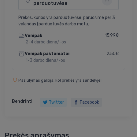
parduotuvėse
Prekės, kurios yra parduotuvėse, paruošime per 3
valandas (parduotuvės darbo metu)
15.99€
Venipak
2-4 darbo diena/-os
2.50€
Venipak paštomatai
1-3 darbo diena/-os
Pasiūlymas galioja, kol prekės yra sandėlyje!
Bendrinti:
Twitter
Facebook
Prekės aprašymas