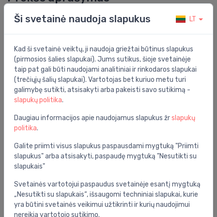
Ši svetainė naudoja slapukus
LT
Siurblys Star Z NOVA 15 (84mm) karštam vandeniui
Bendrosios specifikacijos
Kad ši svetainė veiktų, ji naudoja griežtai būtinus slapukus
Grupė:
šilumos tiekimas
(pirmosios šalies slapukai). Jums sutikus, šioje svetainėje
taip pat gali būti naudojami analitiniai ir rinkodaros slapukai
Nominalus dydis (DN):
15
(trečiųjų šalių slapukai). Vartotojas bet kuriuo metu turi
galimybę sutikti, atsisakyti arba pakeisti savo sutikimą -
Įtampa:
230 V
slapukų politika
.
Serija:
star z
Daugiau informacijos apie naudojamus slapukus žr
slapukų
politika
.
Specifikacija
Galite priimti visus slapukus paspausdami mygtuką "Priimti
Produkto kodas:
4132760
slapukus" arba atsisakyti, paspaudę mygtuką "Nesutikti su
slapukais"
Barkodas:
4048482094151
Svetainės vartotojui paspaudus svetainėje esantį mygtuką
Prekės ženklas:
Wilo
„Nesutikti su slapukais“, išsaugomi techniniai slapukai, kurie
yra būtini svetainės veikimui užtikrinti ir kurių naudojimui
nereikia vartotojo sutikimo.