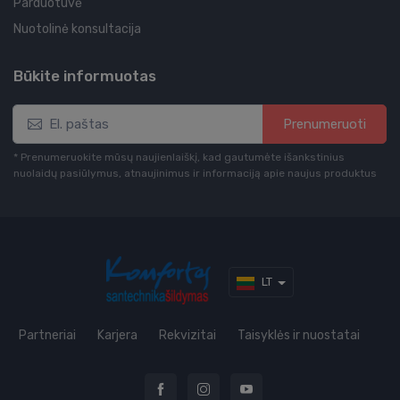
Parduotuvė
Nuotolinė konsultacija
Būkite informuotas
Prenumeruoti
* Prenumeruokite mūsų naujienlaiškį, kad gautumėte išankstinius
nuolaidų pasiūlymus, atnaujinimus ir informaciją apie naujus produktus
LT
Partneriai
Karjera
Rekvizitai
Taisyklės ir nuostatai