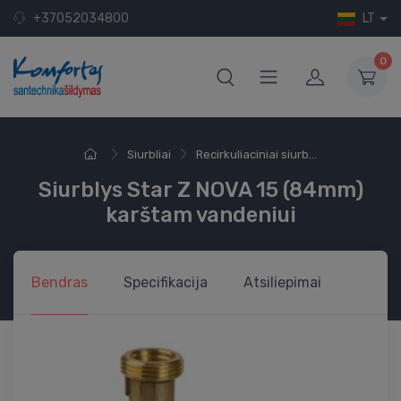
+37052034800
LT
0
Siurbliai
Recirkuliaciniai siurb...
Siurblys Star Z NOVA 15 (84mm)
karštam vandeniui
Bendras
Specifikacija
Atsiliepimai