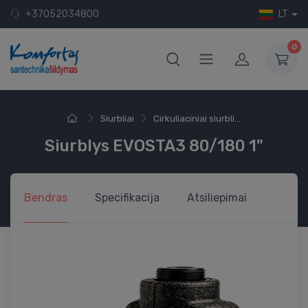
+37052034800
LT
0
Siurbliai
Cirkuliaciniai siurbli...
Siurblys EVOSTA3 80/180 1"
Bendras
Specifikacija
Atsiliepimai