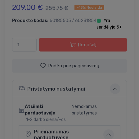
209.00 €
255.75 €
-18% Nuolaida
Produkto kodas:
60185505 / 60231854
⬤
Yra
sandėlyje 5+
Į krepšelį
Pridėti prie pageidavimų
Pristatymo nustatymai
Atsiimti
Nemokamas
parduotuvėje
pristatymas
1-2 darbo diena/-os
Prieinamumas
parduotuvėse