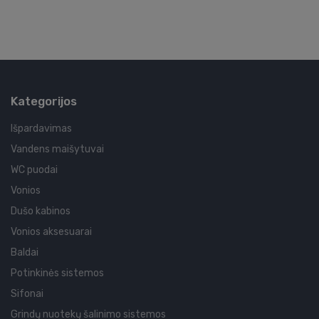
Kategorijos
Išpardavimas
Vandens maišytuvai
WC puodai
Vonios
Dušo kabinos
Vonios aksesuarai
Baldai
Potinkinės sistemos
Sifonai
Grindų nuotekų šalinimo sistemos