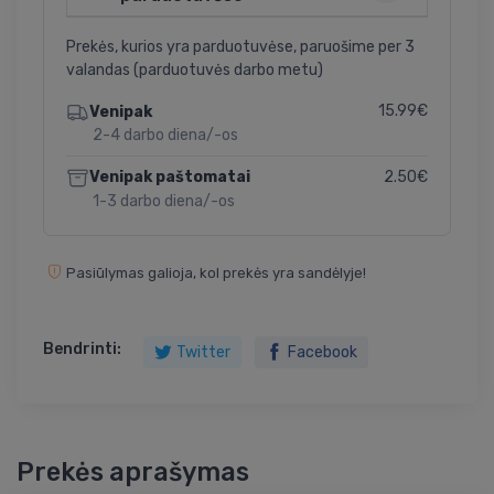
Prekės, kurios yra parduotuvėse, paruošime per 3
valandas (parduotuvės darbo metu)
15.99€
Venipak
2-4 darbo diena/-os
2.50€
Venipak paštomatai
1-3 darbo diena/-os
Pasiūlymas galioja, kol prekės yra sandėlyje!
Bendrinti:
Twitter
Facebook
Prekės aprašymas