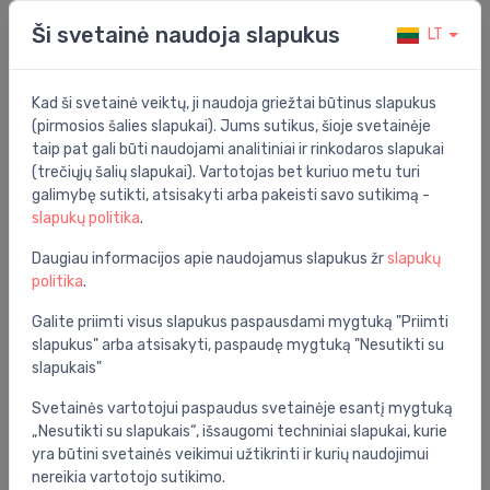
Siurblys EVOSTA3 80/180 1"
Ši svetainė naudoja slapukus
LT
Bendrosios specifikacijos
Kad ši svetainė veiktų, ji naudoja griežtai būtinus slapukus
Grupė:
šilumos tiekimas
(pirmosios šalies slapukai). Jums sutikus, šioje svetainėje
taip pat gali būti naudojami analitiniai ir rinkodaros slapukai
Nominalus dydis (DN):
2.5
(trečiųjų šalių slapukai). Vartotojas bet kuriuo metu turi
Įtampa:
230 V
galimybę sutikti, atsisakyti arba pakeisti savo sutikimą -
slapukų politika
.
Serija:
evosta 3
Daugiau informacijos apie naudojamus slapukus žr
slapukų
politika
.
Specifikacija
Galite priimti visus slapukus paspausdami mygtuką "Priimti
Produkto kodas:
60185505 / 60231854
slapukus" arba atsisakyti, paspaudę mygtuką "Nesutikti su
slapukais"
Barkodas:
8059893360809
Svetainės vartotojui paspaudus svetainėje esantį mygtuką
Prekės ženklas:
DAB
„Nesutikti su slapukais“, išsaugomi techniniai slapukai, kurie
yra būtini svetainės veikimui užtikrinti ir kurių naudojimui
nereikia vartotojo sutikimo.