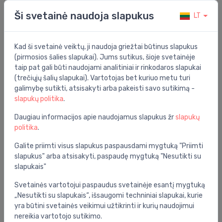
Ši svetainė naudoja slapukus
LT
Bendrosios specifikacijos
Energijos efektyvumo klasė:
b
Kad ši svetainė veiktų, ji naudoja griežtai būtinus slapukus
Energijos efektyvumo skalė:
a+ - f
(pirmosios šalies slapukai). Jums sutikus, šioje svetainėje
taip pat gali būti naudojami analitiniai ir rinkodaros slapukai
Grupė:
vandens tiekimas
(trečiųjų šalių slapukai). Vartotojas bet kuriuo metu turi
Vieta:
universalus
galimybę sutikti, atsisakyti arba pakeisti savo sutikimą -
slapukų politika
.
Įtampa:
220
Daugiau informacijos apie naudojamus slapukus žr
slapukų
politika
.
Specifikacija
Galite priimti visus slapukus paspausdami mygtuką "Priimti
Produkto kodas:
ES50V-TF7 EU
slapukus" arba atsisakyti, paspaudę mygtuką "Nesutikti su
slapukais"
Barkodas:
6941467320444
Svetainės vartotojui paspaudus svetainėje esantį mygtuką
Prekės ženklas:
Haier
„Nesutikti su slapukais“, išsaugomi techniniai slapukai, kurie
yra būtini svetainės veikimui užtikrinti ir kurių naudojimui
nereikia vartotojo sutikimo.