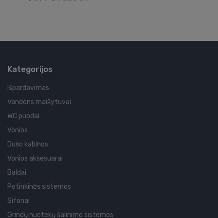
Kategorijos
Išpardavimas
Vandens maišytuvai
WC puodai
Vonios
Dušo kabinos
Vonios aksesuarai
Baldai
Potinkinės sistemos
Sifonai
Grindų nuotekų šalinimo sistemos