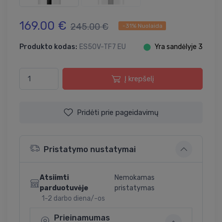
169.00 €
245.00 €
-31% Nuolaida
Produkto kodas:
ES50V-TF7 EU
⬤
Yra sandėlyje 3
Į krepšelį
Pridėti prie pageidavimų
Pristatymo nustatymai
Atsiimti
Nemokamas
parduotuvėje
pristatymas
1-2 darbo diena/-os
Prieinamumas