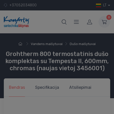
+37052034800
LT
0
Vandens maišytuvai
Dušo maišytuvai
Grohtherm 800 termostatinis dušo
komplektas su Tempesta II, 600mm,
chromas (naujas vietoj 3456001)
Bendras
Specifikacija
Atsiliepimai