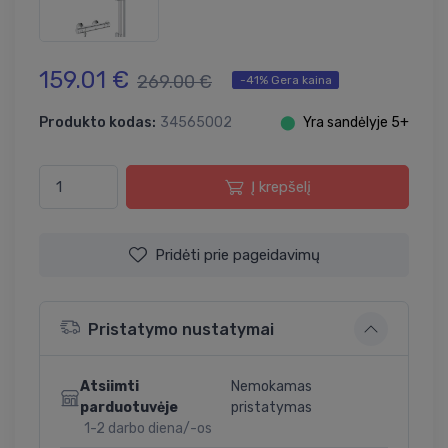
159.01 €
269.00 €
-41% Gera kaina
Produkto kodas:
34565002
⬤
Yra sandėlyje 5+
Į krepšelį
Pridėti prie pageidavimų
Pristatymo nustatymai
Atsiimti
Nemokamas
parduotuvėje
pristatymas
1-2 darbo diena/-os