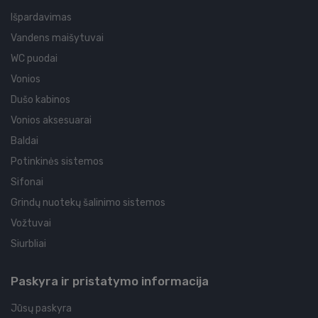
Išpardavimas
Vandens maišytuvai
WC puodai
Vonios
Dušo kabinos
Vonios aksesuarai
Baldai
Potinkinės sistemos
Sifonai
Grindų nuotekų šalinimo sistemos
Vožtuvai
Siurbliai
Paskyra ir pristatymo informacija
Jūsų paskyra