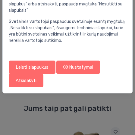
slapukus" arba atsisakyti, paspaudę mygtuką "Nesutikti su
slapukais"
Svetainės vartotojui paspaudus svetainėje esantį mygtuką
Atsiliepimai
„Nesutikti su slapukais“, išsaugomi techniniai slapukai, kurie
yra būtini svetainės veikimui užtikrinti ir kurių naudojimui
5.0
(1)
nereikia vartotojo sutikimo.
vaidas mockevicius
Leisti slapuukus
Nustatymai
prieš 8 mėnesius
Atsisakyti
Jums taip pat gali patikti