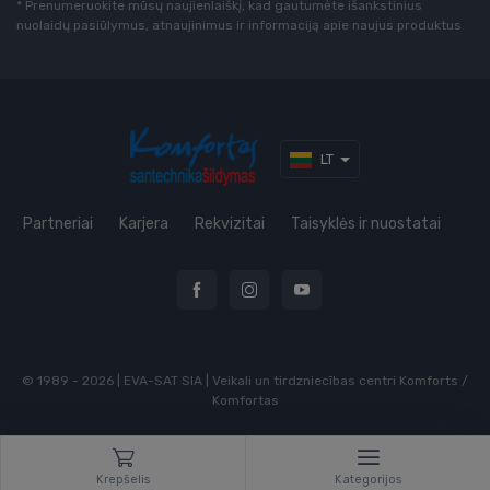
* Prenumeruokite mūsų naujienlaiškį, kad gautumėte išankstinius
nuolaidų pasiūlymus, atnaujinimus ir informaciją apie naujus produktus
LT
Partneriai
Karjera
Rekvizitai
Taisyklės ir nuostatai
© 1989 - 2026 | EVA-SAT SIA | Veikali un tirdzniecības centri Komforts /
Komfortas
Krepšelis
Kategorijos