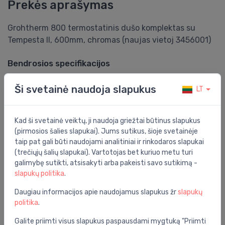
Prekės aprašymas
Grohtherm 800 termostatinis dušo komplektas su
Tempesta II, 600mm, chromas (naujas vietoj 3456001)
Bendrosios specifikacijos
Grupė:
vonios kambarys
Ši svetainė naudoja slapukus
LT
Spalva:
chromas
Serija:
grohtherm
Kad ši svetainė veiktų, ji naudoja griežtai būtinus slapukus
(pirmosios šalies slapukai). Jums sutikus, šioje svetainėje
taip pat gali būti naudojami analitiniai ir rinkodaros slapukai
Specifikacija
(trečiųjų šalių slapukai). Vartotojas bet kuriuo metu turi
Produkto kodas:
34565002
galimybę sutikti, atsisakyti arba pakeisti savo sutikimą -
slapukų politika
.
Barkodas:
4005176766459
Daugiau informacijos apie naudojamus slapukus žr
slapukų
Prekės ženklas:
Grohe
politika
.
Galite priimti visus slapukus paspausdami mygtuką "Priimti