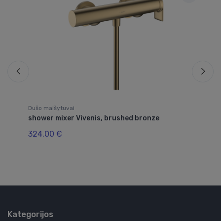
Dušo maišytuvai
Du
shower mixer Vivenis, brushed bronze
Ba
324.00 €
57
Kategorijos