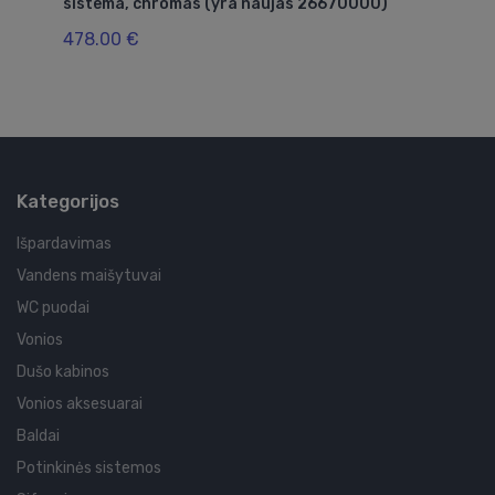
sistema, chromas (yra naujas 26670000)
Ra
478.00 €
1,
Kategorijos
Išpardavimas
Vandens maišytuvai
WC puodai
Vonios
Dušo kabinos
Vonios aksesuarai
Baldai
Potinkinės sistemos