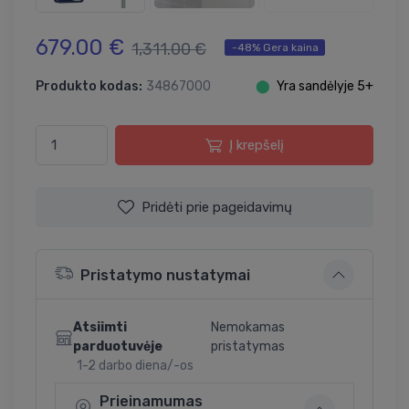
679.00 €
1,311.00 €
-48% Gera kaina
Produkto kodas:
34867000
⬤
Yra sandėlyje 5+
Į krepšelį
Pridėti prie pageidavimų
Pristatymo nustatymai
Atsiimti
Nemokamas
parduotuvėje
pristatymas
1-2 darbo diena/-os
Prieinamumas