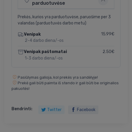
parduotuvėse
Prekės, kurios yra parduotuvėse, paruošime per 3
valandas (parduotuvės darbo metu)
15.99€
Venipak
2-4 darbo diena/-os
2.50€
Venipak paštomatai
1-3 darbo diena/-os
Pasiūlymas galioja, kol prekės yra sandėlyje!
Prekė gali būti paimta iš stendo ir gali būti be originalios
pakuotės!
Bendrinti:
Twitter
Facebook