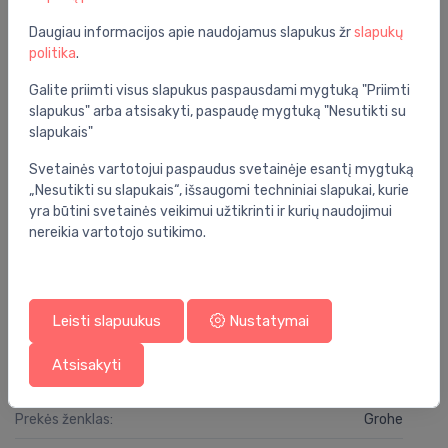
SafeStop – apsauga nuo per karšto vandens
(ribojama iki 38 °C)
Daugiau informacijos apie naudojamus slapukus žr
slapukų
politika
.
QuickClean – lengvas kalkių nuosėdų pašalinimas
StarLight chromo paviršius – blizgus, atsparus
Galite priimti visus slapukus paspausdami mygtuką "Priimti
įbrėžimams ir lengvai valomas
slapukus" arba atsisakyti, paspaudę mygtuką "Nesutikti su
slapukais"
Bendrosios specifikacijos
Svetainės vartotojui paspaudus svetainėje esantį mygtuką
Grupė:
vonios kambarys
„Nesutikti su slapukais“, išsaugomi techniniai slapukai, kurie
yra būtini svetainės veikimui užtikrinti ir kurių naudojimui
Spalva:
chromas
nereikia vartotojo sutikimo.
Serija:
grohtherm smartcontrol
Specifikacija
Leisti slapuukus
Nustatymai
Produkto kodas:
34867000
Atsisakyti
Barkodas:
4005176791567
Prekės ženklas:
Grohe