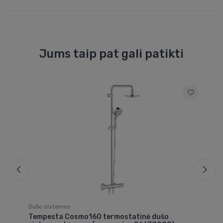
Jums taip pat gali patikti
Dušo sistemos
Du
Tempesta Cosmo160 termostatinė dušo
co