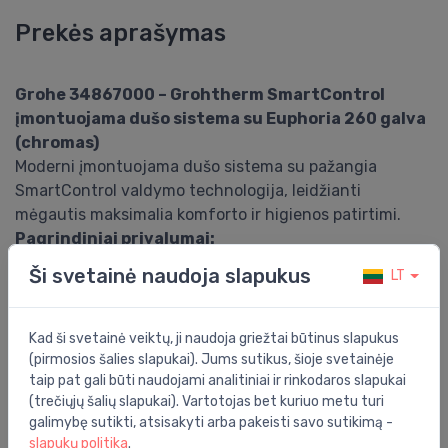
Prekės aprašymas
Grohe 34867000 – Grohtherm SmartControl
įmontuojama dušo sistema su Euphoria 260 galva
(chromas)
Moderni įmontuojama dušo sistema su pažangia
SmartControl valdymo technologija, leidžianti
mėgautis maksimalia komforto ir higienos patirtimi.
Pagrindiniai privalumai:
SmartControl valdymas – tikslus vandens srauto ir
Ši svetainė naudoja slapukus
LT
režimų valdymas vienu mygtuku
Euphoria 260 galvinis dušas su 3 skirtingais srovės
režimais – Rain, SmartRain, Jet
Kad ši svetainė veiktų, ji naudoja griežtai būtinus slapukus
DreamSpray technologija – tolygus vandens
(pirmosios šalies slapukai). Jums sutikus, šioje svetainėje
taip pat gali būti naudojami analitiniai ir rinkodaros slapukai
paskirstymas per visas purkštukų angas
(trečiųjų šalių slapukai). Vartotojas bet kuriuo metu turi
TurboStat – pastovi vandens temperatūra be
galimybę sutikti, atsisakyti arba pakeisti savo sutikimą -
svyravimų
slapukų politika
.