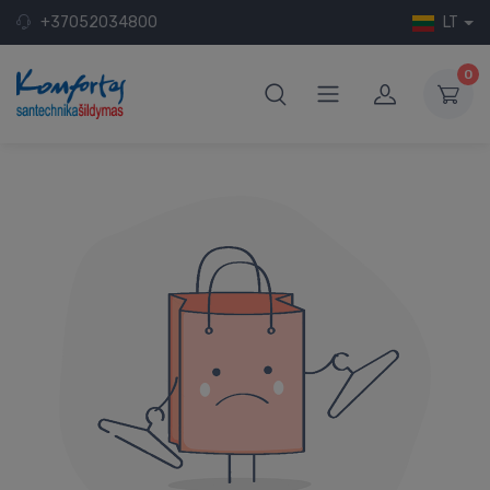
+37052034800
LT
0