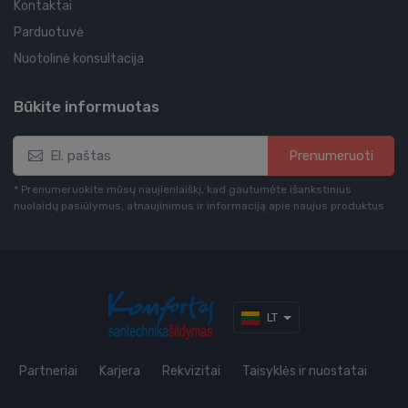
Kontaktai
Parduotuvė
Nuotolinė konsultacija
Būkite informuotas
Prenumeruoti
* Prenumeruokite mūsų naujienlaiškį, kad gautumėte išankstinius
nuolaidų pasiūlymus, atnaujinimus ir informaciją apie naujus produktus
LT
Partneriai
Karjera
Rekvizitai
Taisyklės ir nuostatai