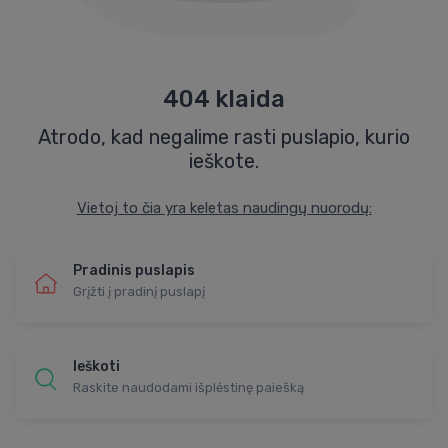
404 klaida
Atrodo, kad negalime rasti puslapio, kurio
ieškote.
Vietoj to čia yra keletas naudingų nuorodų:
Pradinis puslapis
Grįžti į pradinį puslapį
Ieškoti
Raskite naudodami išplėstinę paiešką