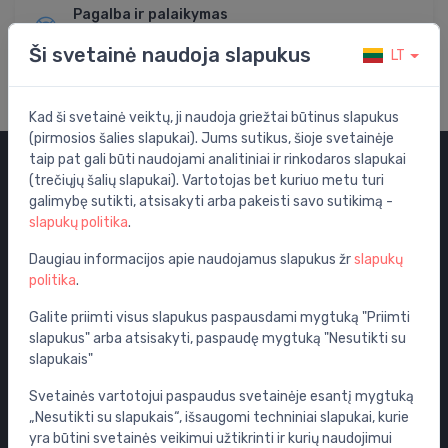
Pagalba ir palaikymas
Apsilankykite mūsų pagalbos centre
Ši svetainė naudoja slapukus
LT
Kad ši svetainė veiktų, ji naudoja griežtai būtinus slapukus
(pirmosios šalies slapukai). Jums sutikus, šioje svetainėje
taip pat gali būti naudojami analitiniai ir rinkodaros slapukai
(trečiųjų šalių slapukai). Vartotojas bet kuriuo metu turi
Kategorijos
galimybę sutikti, atsisakyti arba pakeisti savo sutikimą -
slapukų politika
.
Išpardavimas
Vandens maišytuvai
Daugiau informacijos apie naudojamus slapukus žr
slapukų
politika
.
WC puodai
Vonios
Galite priimti visus slapukus paspausdami mygtuką "Priimti
slapukus" arba atsisakyti, paspaudę mygtuką "Nesutikti su
Dušo kabinos
slapukais"
Vonios aksesuarai
Svetainės vartotojui paspaudus svetainėje esantį mygtuką
Baldai
„Nesutikti su slapukais“, išsaugomi techniniai slapukai, kurie
Potinkinės sistemos
yra būtini svetainės veikimui užtikrinti ir kurių naudojimui