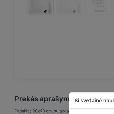
Prekės aprašymas
Ši svetainė nau
Padėklas 90x90 cm, su apdaila, kvadratinis, baltas