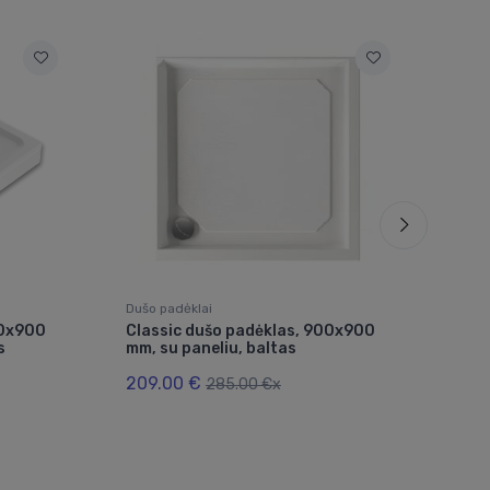
Dušo padėklai
Dušo
00x900
Classic dušo padėklas, 900x900
Lar
s
mm, su paneliu, baltas
su a
209.00 €
249
285.00 €x