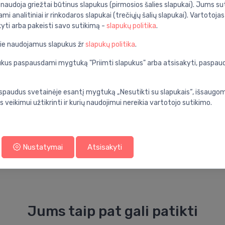
i naudoja griežtai būtinus slapukus (pirmosios šalies slapukai). Jums sut
ami analitiniai ir rinkodaros slapukai (trečiųjų šalių slapukai). Vartotoja
Specifikacija
kyti arba pakeisti savo sutikimą -
slapukų politika
.
nios kambarys
Produkto kodas:
pie naudojamus slapukus žr
slapukų politika
.
balta
Barkodas:
apukus paspausdami mygtuką "Priimti slapukus" arba atsisakyti, paspa
akmuo
Prekės ženklas:
900
spaudus svetainėje esantį mygtuką „Nesutikti su slapukais“, išsaugomi
s veikimui užtikrinti ir kurių naudojimui nereikia vartotojo sutikimo.
neslystantis
art
Nustatymai
Atsisakyti
Jums taip pat gali patikti