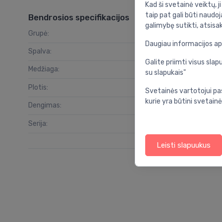
Kad ši svetainė veiktų, j
taip pat gali būti naudoj
Bendrosios specifikacijos
galimybę sutikti, atsisa
Grupė:
vo
Daugiau informacijos a
Spalva:
Galite priimti visus sl
Medžiaga:
su slapukais"
Plotis:
Svetainės vartotojui pa
kurie yra būtini svetainė
Dengimas:
Serija:
Leisti slapuukus