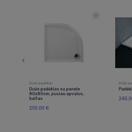
Dušo padėklai
Dušo pa
0
Dušo padėklas su panele
Padėk
m,
80x80cm, pusiau apvalus,
245.0
baltas
255.00 €