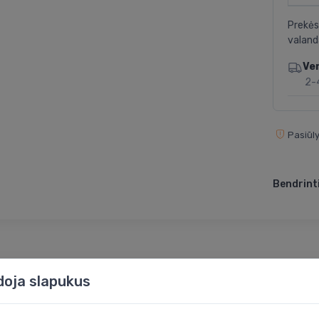
Prekės
valand
Ve
2-
Pasiūly
Bendrinti
doja slapukus