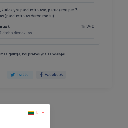
, kurios yra parduotuvėse, paruošime per 3
as (parduotuvės darbo metu)
15.99€
nipak
4 darbo diena/-os
mas galioja, kol prekės yra sandėlyje!
:
Twitter
Facebook
LT