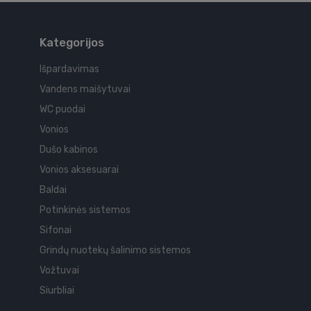
Kategorijos
Išpardavimas
Vandens maišytuvai
WC puodai
Vonios
Dušo kabinos
Vonios aksesuarai
Baldai
Potinkinės sistemos
Sifonai
Grindų nuotekų šalinimo sistemos
Vožtuvai
Siurbliai