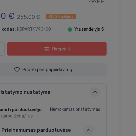
00 €
265.00 €
-25% Nuolaida
 kodas:
KDPARTKV90/00
⬤
Yra sandėlyje 5+
Į krepšelį
Pridėti prie pageidavimų
ristatymo nustatymai
Nemokamas pristatymas
iimti parduotuvėje
2 darbo diena/-os
Prieinamumas parduotuvėse