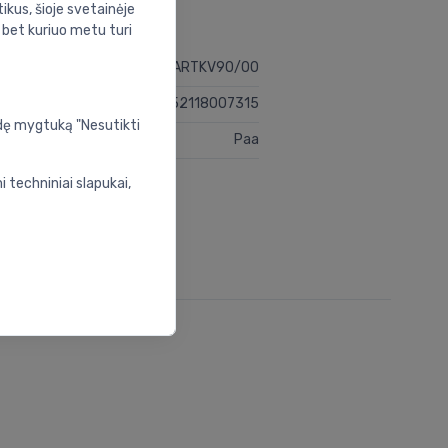
ikus, šioje svetainėje
s bet kuriuo metu turi
KDPARTKV90/00
4752118007315
udę mygtuką "Nesutikti
Paa
 techniniai slapukai,