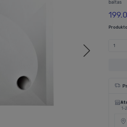
baltas
199.
Produkto
P
Ats
1-