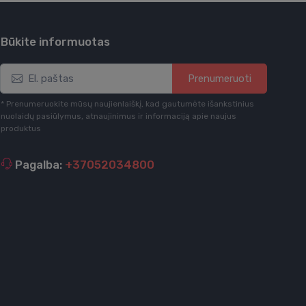
Būkite informuotas
Prenumeruoti
* Prenumeruokite mūsų naujienlaiškį, kad gautumėte išankstinius
nuolaidų pasiūlymus, atnaujinimus ir informaciją apie naujus
produktus
Pagalba:
+37052034800