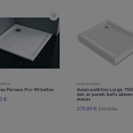
dėklai
Dušo padėklai
las Perseus Pro-90 baltas
dušas paliktnis Largo, 11
mm, ar paneli, balts akmen
0 €
masas
279.00 €
370.01 €x