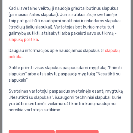
Mio, Deep by Jika, Baltic WC nuleidimo mechanizmas
Kad ši svetainė veiktų, ji naudoja griežtai būtinus slapukus
Bendrosios specifikacijos
(pirmosios šalies slapukai). Jums sutikus, šioje svetainėje
taip pat gali būti naudojami analitiniai ir rinkodaros slapukai
Grupė:
vonios kambarys
(trečiųjų šalių slapukai). Vartotojas bet kuriuo metu turi
galimybę sutikti, atsisakyti arba pakeisti savo sutikimą -
slapukų politika
.
Specifikacija
Daugiau informacijos apie naudojamus slapukus žr
slapukų
Produkto kodas:
H8913620000001
politika
.
Barkodas:
4014804486379
Galite priimti visus slapukus paspausdami mygtuką "Priimti
Prekės ženklas:
Jika
slapukus" arba atsisakyti, paspaudę mygtuką "Nesutikti su
slapukais"
Svetainės vartotojui paspaudus svetainėje esantį mygtuką
„Nesutikti su slapukais“, išsaugomi techniniai slapukai, kurie
yra būtini svetainės veikimui užtikrinti ir kurių naudojimui
nereikia vartotojo sutikimo.
Jums taip pat gali patikti