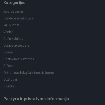
Kategorijos
Išpardavimas
Vandens maišytuvai
WC puodai
Vonios
Dušo kabinos
Vonios aksesuarai
Baldai
Potinkinės sistemos
Sifonai
Grindų nuotekų šalinimo sistemos
Vožtuvai
Siurbliai
Paskyra ir pristatymo informacija