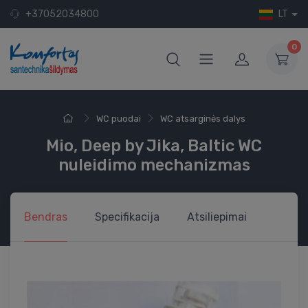
+37052034800
LT
0
WC puodai
WC atsarginės dalys
Mio, Deep by Jika, Baltic WC
nuleidimo mechanizmas
Bendras
Specifikacija
Atsiliepimai