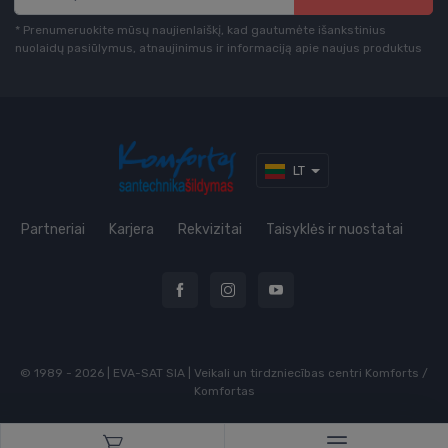
* Prenumeruokite mūsų naujienlaiškį, kad gautumėte išankstinius
nuolaidų pasiūlymus, atnaujinimus ir informaciją apie naujus produktus
LT
Partneriai
Karjera
Rekvizitai
Taisyklės ir nuostatai
© 1989 - 2026 | EVA-SAT SIA | Veikali un tirdzniecības centri Komforts /
Komfortas