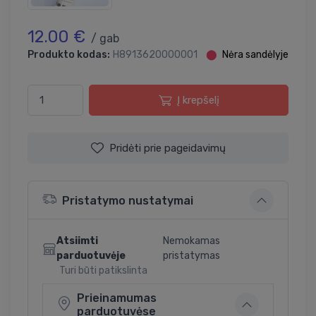
12.00 €
/ gab
Produkto kodas:
H8913620000001
⬤
Nėra sandėlyje
Į krepšelį
Pridėti prie pageidavimų
Pristatymo nustatymai
Atsiimti
Nemokamas
parduotuvėje
pristatymas
Turi būti patikslinta
Prieinamumas
parduotuvėse