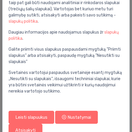
taip pat gali būti naudojami analitiniai ir rinkodaros slapukai
patenkina kiekvieno kliento norus.
(trečiųjų šalių slapukai). Vartotojas bet kuriuo metu turi
galimybę sutikti, atsisakyti arba pakeisti savo sutikimą -
Bendrosios specifikacijos
slapukų politika
.
Grupė:
vonios kambarys
Daugiau informacijos apie naudojamus slapukus žr
slapukų
politika
.
Išvestis:
horizontalus
Galite priimti visus slapukus paspausdami mygtuką "Priimti
Komplektacija:
sėdynė su dangčiu
slapukus" arba atsisakyti, paspaudę mygtuką "Nesutikti su
slapukais"
Spalva:
balta
Svetainės vartotojui paspaudus svetainėje esantį mygtuką
Medžiaga:
keramika
„Nesutikti su slapukais“, išsaugomi techniniai slapukai, kurie
Tvirtinimo tipas:
ant sienos
yra būtini svetainės veikimui užtikrinti ir kurių naudojimui
nereikia vartotojo sutikimo.
Sėdynės savybės:
soft close
Serija:
pro
Tipas:
standarta
Leisti slapuukus
Nustatymai
Atsisakyti