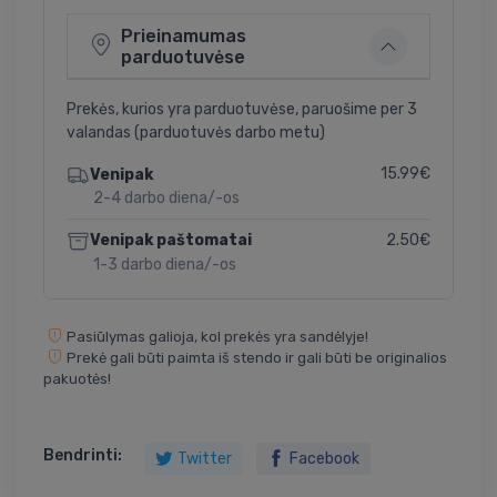
Prieinamumas
parduotuvėse
Prekės, kurios yra parduotuvėse, paruošime per 3
valandas (parduotuvės darbo metu)
15.99€
Venipak
2-4 darbo diena/-os
2.50€
Venipak paštomatai
1-3 darbo diena/-os
Pasiūlymas galioja, kol prekės yra sandėlyje!
Prekė gali būti paimta iš stendo ir gali būti be originalios
pakuotės!
Bendrinti:
Twitter
Facebook