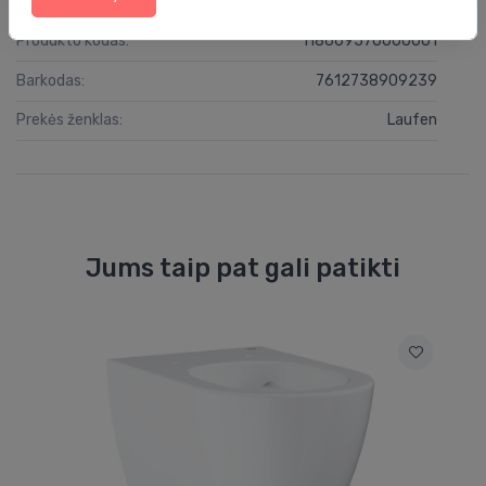
Specifikacija
Produkto kodas:
H8669570000001
Barkodas:
7612738909239
Prekės ženklas:
Laufen
Jums taip pat gali patikti