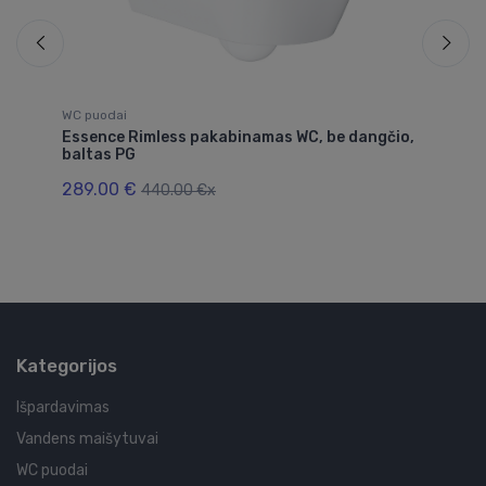
WC puodai
WC
Essence Rimless pakabinamas WC, be dangčio,
wa
baltas PG
35
289.00 €
33
440.00 €x
Kategorijos
Išpardavimas
Vandens maišytuvai
WC puodai