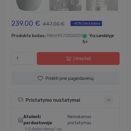
239.00 €
447.00 €
-47% Gera kaina
Produkto kodas:
H8669570000001
⬤
Yra sandėlyje
5+
Į krepšelį
Pridėti prie pageidavimų
Pristatymo nustatymai
Atsiimti
Nemokamas
parduotuvėje
pristatymas
1-2 darbo diena/-os