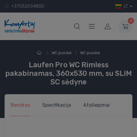
+37052034800
LT
0
WC puodai
WC puodai
Laufen Pro WC Rimless
pakabinamas, 360x530 mm, su SLIM
SC sėdyne
Bendras
Specifikacija
Atsiliepimai