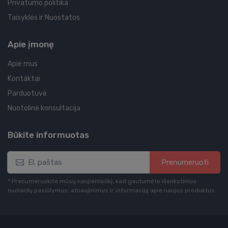
Privatumo politika
Taisyklės ir Nuostatos
Apie įmonę
Apie mus
Kontaktai
Parduotuvė
Nuotolinė konsultacija
Būkite informuotas
Prenumeruoti
* Prenumeruokite mūsų naujienlaiškį, kad gautumėte išankstinius
nuolaidų pasiūlymus, atnaujinimus ir informaciją apie naujus produktus