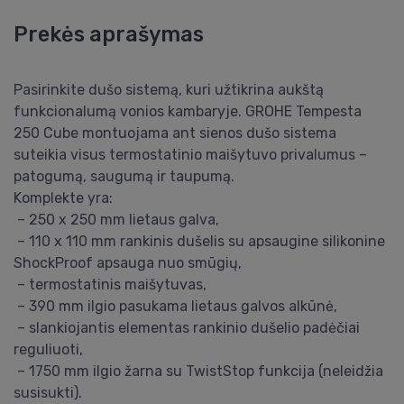
Prekės aprašymas
Pasirinkite dušo sistemą, kuri užtikrina aukštą
funkcionalumą vonios kambaryje. GROHE Tempesta
250 Cube montuojama ant sienos dušo sistema
suteikia visus termostatinio maišytuvo privalumus –
patogumą, saugumą ir taupumą.
Komplekte yra:
– 250 x 250 mm lietaus galva,
– 110 x 110 mm rankinis dušelis su apsaugine silikonine
ShockProof apsauga nuo smūgių,
– termostatinis maišytuvas,
– 390 mm ilgio pasukama lietaus galvos alkūnė,
– slankiojantis elementas rankinio dušelio padėčiai
reguliuoti,
– 1750 mm ilgio žarna su TwistStop funkcija (neleidžia
susisukti).