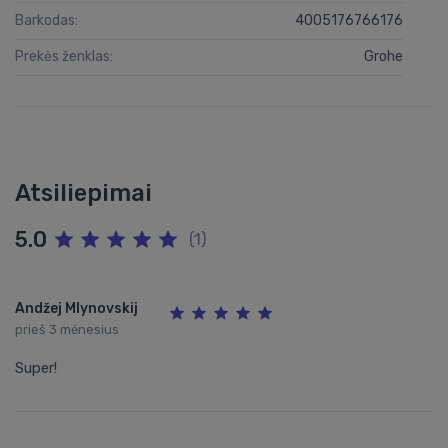
Barkodas:
4005176766176
Prekės ženklas:
Grohe
Atsiliepimai
5.0
(1)
Andžej Mlynovskij
prieš 3 mėnesius
Super!