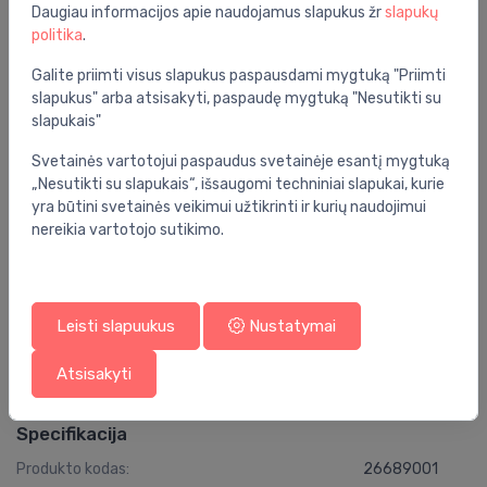
Daugiau informacijos apie naudojamus slapukus žr
slapukų
vandens ir energijos suvartojimą – nesumažindama
politika
.
našumo.
Patvari GROHE Long-Life danga išlaiko spindėsį
Galite priimti visus slapukus paspausdami mygtuką "Priimti
slapukus" arba atsisakyti, paspaudę mygtuką "Nesutikti su
daugelį metų.
slapukais"
Papildomai galima įsigyti GROHE EasyReach lentynėlę
(26362LN1) – patogiai susidėti prausimosi priemones
Svetainės vartotojui paspaudus svetainėje esantį mygtuką
šalia. Parduodama atskirai.
„Nesutikti su slapukais“, išsaugomi techniniai slapukai, kurie
yra būtini svetainės veikimui užtikrinti ir kurių naudojimui
nereikia vartotojo sutikimo.
Bendrosios specifikacijos
Grupė:
vonios kambarys
Leisti slapuukus
Nustatymai
Spalva:
chromas
Serija:
tempesta
Atsisakyti
Specifikacija
Produkto kodas:
26689001