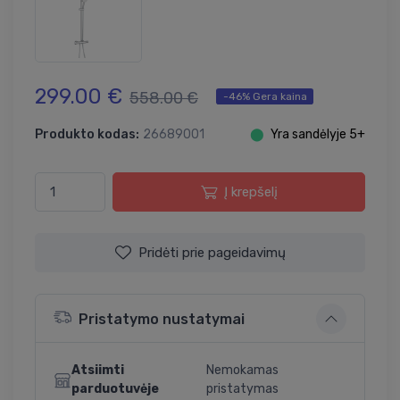
299.00 €
558.00 €
-46% Gera kaina
Produkto kodas:
26689001
⬤
Yra sandėlyje 5+
Į krepšelį
Pridėti prie pageidavimų
Pristatymo nustatymai
Atsiimti
Nemokamas
parduotuvėje
pristatymas