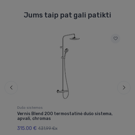
Jums taip pat gali patikti
Dušo sistemos
Du
u
Vernis Blend 200 termostatinė dušo sistema,
Ve
apvali, chromas
kv
315.00 €
30
431.99 €x