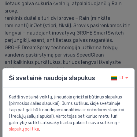
lietaus galva sukuria švelnią, atpalaiduojančią Rain
srovę.
rankinis dušelis turi dvi sroves – Rain (minkšta,
raminanti) ir Jet (stipri, tiksli). Srovės pasirenkamos itin
lengvai – naudojant inovatyvų GROHE SmartSwitch
perjungiklį, esantį ant lietaus galvas nugarėlės.
GROHE DreamSpray technologija užtikrina tolygų
vandens paskirstymą per visus SpeedClean
antikalkinius purkštukus, kuriuos lengvai išvalysite
tiesiog perbraukdami pirštu.
GROHE TurboStat technologija greitai reaguoja į slėgio
Ši svetainė naudoja slapukus
LT
svyravimus ir nuolat palaiko stabilią vandens
temperatūrą.
Kad ši svetainė veiktų, ji naudoja griežtai būtinus slapukus
Saugumui užtikrinti GROHE SafeStop mygtukas
(pirmosios šalies slapukai). Jums sutikus, šioje svetainėje
nustatytas ties 38 °C, dėl prevencijos nuo nusiplikymo.
taip pat gali būti naudojami analitiniai ir rinkodaros slapukai
Papildomas GROHE SafeStop Plus temperatūros
(trečiųjų šalių slapukai). Vartotojas bet kuriuo metu turi
ribotuvas ties 43 °C (įeina į komplektą)
galimybę sutikti, atsisakyti arba pakeisti savo sutikimą -
slapukų politika
.
GROHE Water Saving technologija ženkliai sumažina