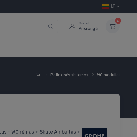
LT
0
Sveiki!
Prisijungti
Potinkinės sistemos
WC moduliai
as - WC rėmas + Skate Air baltas +