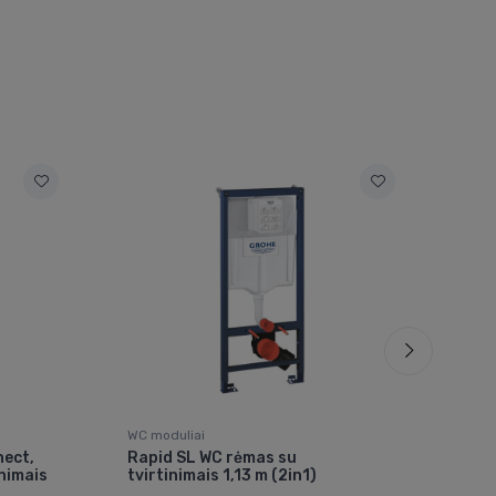
WC moduliai
WC m
nect,
Rapid SL WC rėmas su
Rap
nimais
tvirtinimais 1,13 m (2in1)
be t