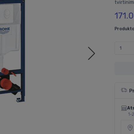
tvirtinim
171.
Produkto
P
Ats
1-