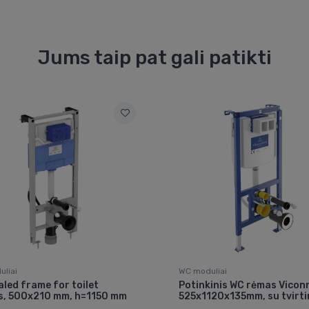
Jums taip pat gali patikti
liai
WC moduliai
led frame for toilet
Potinkinis WC rėmas Vicon
s, 500x210 mm, h=1150 mm
525x1120x135mm, su tvirti