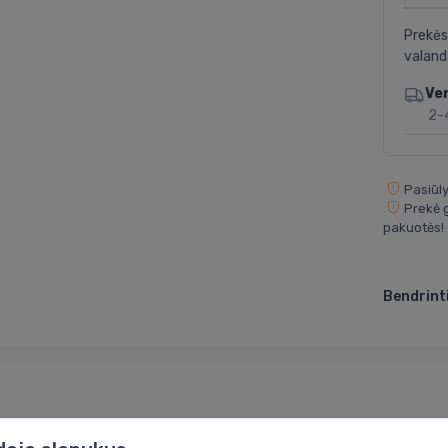
Prekės
valand
Ve
2-
Pasiūly
Prekė g
pakuotės!
Bendrinti