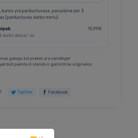
, kurios yra parduotuvėse, paruošime per 3
as (parduotuvės darbo metu)
15.99€
nipak
4 darbo diena/-os
mas galioja, kol prekės yra sandėlyje!
ali būti paimta iš stendo ir gali būti be originalios
:
Twitter
Facebook