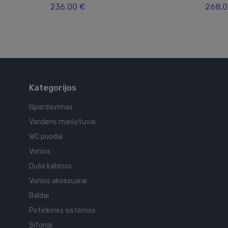
236.00 €
268.0
Kategorijos
Išpardavimas
Vandens maišytuvai
WC puodai
Vonios
Dušo kabinos
Vonios aksesuarai
Baldai
Potinkinės sistemos
Sifonai