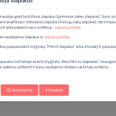
doja slapukus
ai (3 in1)
i naudoja griežtai būtinus slapukus (pirmosios šalies slapukai). Jums sut
Specifikacija
ami analitiniai ir rinkodaros slapukai (trečiųjų šalių slapukai). Vartotoja
nios kambarys
Produkto kodas:
kyti arba pakeisti savo sutikimą -
slapukų politika
.
ltas mygtukas
Barkodas:
pie naudojamus slapukus žr
slapukų politika
.
mechaninis
Prekės ženklas:
apukus paspausdami mygtuką "Priimti slapukus" arba atsisakyti, paspa
2
spaudus svetainėje esantį mygtuką „Nesutikti su slapukais“, išsaugomi
ant sienos
s veikimui užtikrinti ir kurių naudojimui nereikia vartotojo sutikimo.
500
aukštas
Nustatymai
Atsisakyti
rapid sl