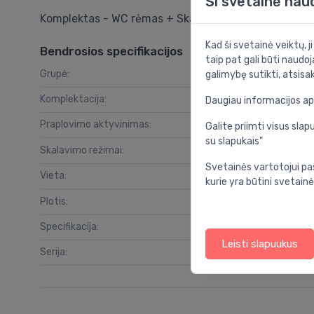
Ši svetainė nau
Komplektas - WC rėmas + Skate Air baltas + tvirtinim
Kad ši svetainė veiktų, j
Bendrosios specifikacijos
taip pat gali būti naudoj
Grupė:
vo
galimybę sutikti, atsisa
Komplektacija:
ba
Daugiau informacijos a
Praplovimo aktyvinimas:
Galite priimti visus sl
su slapukais"
Skalavimo režimai:
Svetainės vartotojui pa
Vieta:
kurie yra būtini svetainė
Plotis:
Specifikacija:
Leisti slapuukus
Serija: