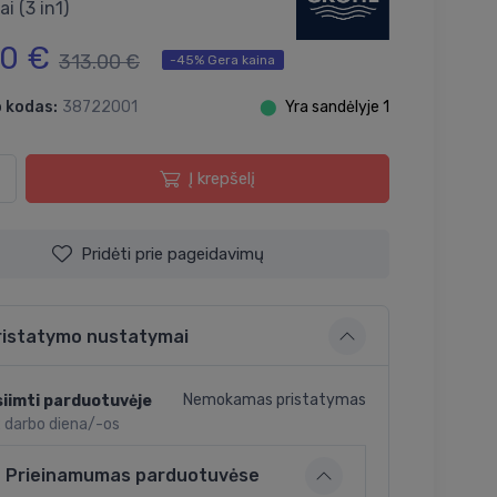
ai (3 in1)
00 €
313.00 €
-45% Gera kaina
 kodas:
38722001
⬤
Yra sandėlyje 1
Į krepšelį
Pridėti prie pageidavimų
ristatymo nustatymai
Nemokamas pristatymas
iimti parduotuvėje
2 darbo diena/-os
Prieinamumas parduotuvėse