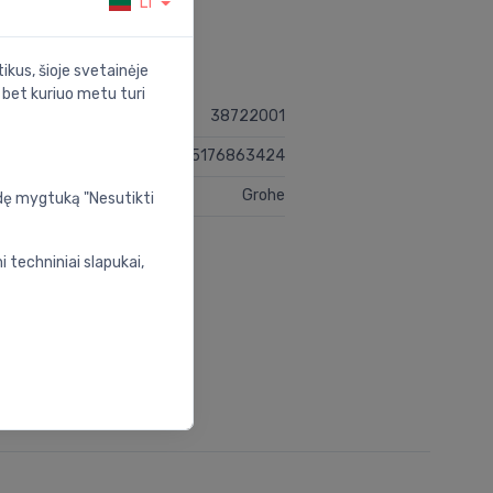
LT
ikus, šioje svetainėje
s bet kuriuo metu turi
38722001
4005176863424
Grohe
udę mygtuką "Nesutikti
 techniniai slapukai,