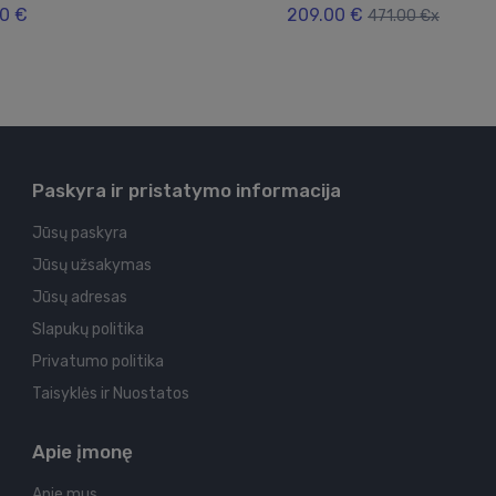
0 €
209.00 €
471.00 €x
Paskyra ir pristatymo informacija
Jūsų paskyra
Jūsų užsakymas
Jūsų adresas
Slapukų politika
Privatumo politika
Taisyklės ir Nuostatos
Apie įmonę
Apie mus