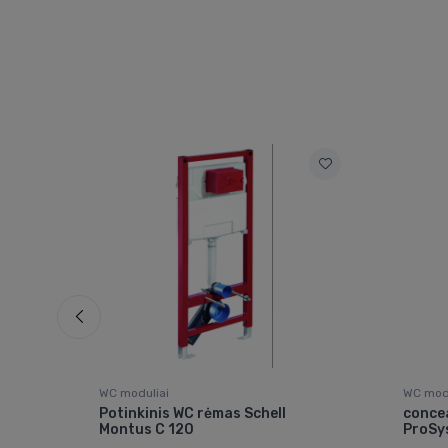
WC moduliai
WC modu
Potinkinis WC rėmas Schell
concea
Montus C 120
ProSy