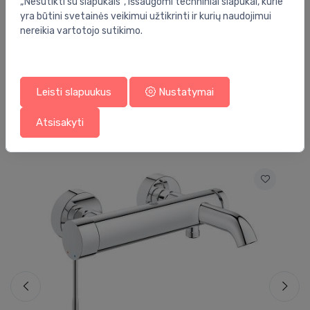
„Nesutikti su slapukais“, išsaugomi techniniai slapukai, kurie
Barkodas:
4005176310157
yra būtini svetainės veikimui užtikrinti ir kurių naudojimui
Prekės ženklas:
Grohe
nereikia vartotojo sutikimo.
Leisti slapuukus
Nustatymai
Jums taip pat gali patikti
Atsisakyti