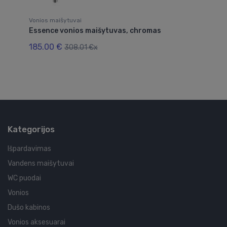
Vonios maišytuvai
Vo
Essence vonios maišytuvas, chromas
Fi
185.00 €
43
308.01 €x
Kategorijos
Išpardavimas
Vandens maišytuvai
WC puodai
Vonios
Dušo kabinos
Vonios aksesuarai