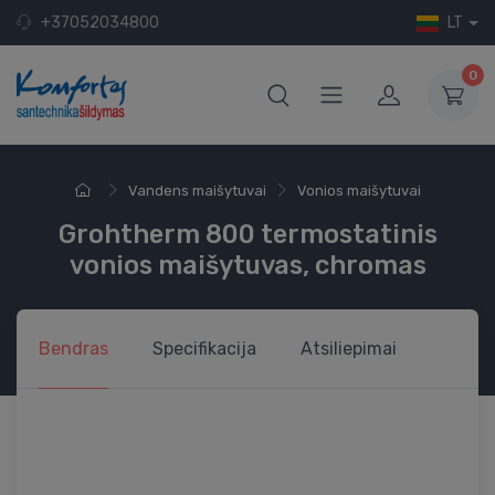
+37052034800
LT
0
Vandens maišytuvai
Vonios maišytuvai
Grohtherm 800 termostatinis
vonios maišytuvas, chromas
Bendras
Specifikacija
Atsiliepimai