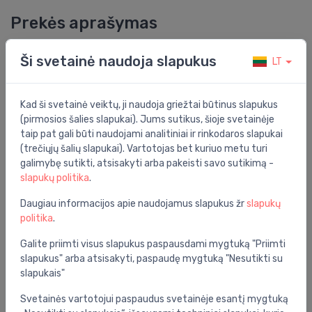
Prekės aprašymas
Grohtherm 800 termostatinis vonios maišytuvas,
Ši svetainė naudoja slapukus
LT
chromas
Bendrosios specifikacijos
Kad ši svetainė veiktų, ji naudoja griežtai būtinus slapukus
(pirmosios šalies slapukai). Jums sutikus, šioje svetainėje
Funkcionalumas:
su termostatu
taip pat gali būti naudojami analitiniai ir rinkodaros slapukai
(trečiųjų šalių slapukai). Vartotojas bet kuriuo metu turi
Grupė:
vonios kambarys
galimybę sutikti, atsisakyti arba pakeisti savo sutikimą -
Spalva:
chromas
slapukų politika
.
Serija:
grohtherm
Daugiau informacijos apie naudojamus slapukus žr
slapukų
politika
.
Montavimo vieta:
ant sienos
Galite priimti visus slapukus paspausdami mygtuką "Priimti
slapukus" arba atsisakyti, paspaudę mygtuką "Nesutikti su
Specifikacija
slapukais"
Produkto kodas:
34567000
Svetainės vartotojui paspaudus svetainėje esantį mygtuką