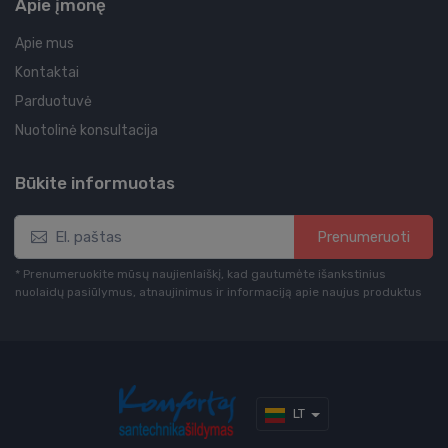
Apie įmonę
Apie mus
Kontaktai
Parduotuvė
Nuotolinė konsultacija
Būkite informuotas
Prenumeruoti
* Prenumeruokite mūsų naujienlaiškį, kad gautumėte išankstinius
nuolaidų pasiūlymus, atnaujinimus ir informaciją apie naujus produktus
LT