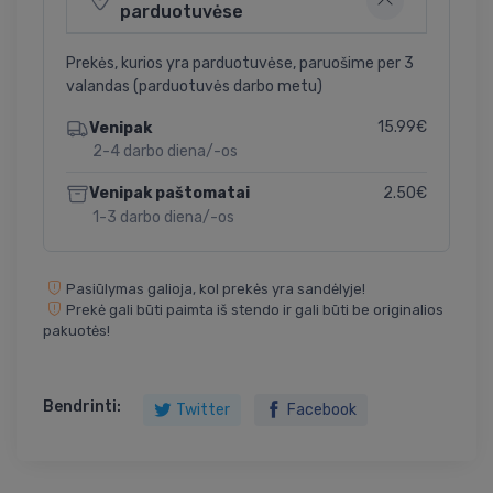
parduotuvėse
Prekės, kurios yra parduotuvėse, paruošime per 3
valandas (parduotuvės darbo metu)
15.99€
Venipak
2-4 darbo diena/-os
2.50€
Venipak paštomatai
1-3 darbo diena/-os
Pasiūlymas galioja, kol prekės yra sandėlyje!
Prekė gali būti paimta iš stendo ir gali būti be originalios
pakuotės!
Bendrinti:
Twitter
Facebook