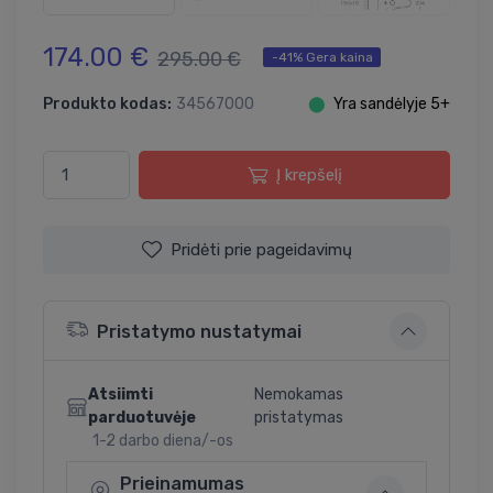
174.00 €
295.00 €
-41% Gera kaina
Produkto kodas:
34567000
⬤
Yra sandėlyje 5+
Į krepšelį
Pridėti prie pageidavimų
Pristatymo nustatymai
Atsiimti
Nemokamas
parduotuvėje
pristatymas
1-2 darbo diena/-os
Prieinamumas