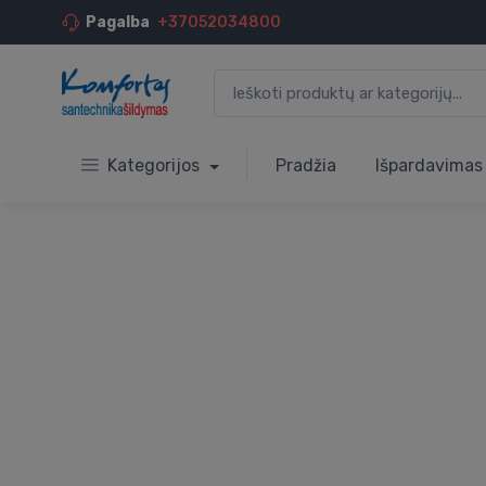
Pagalba
+37052034800
Kategorijos
Pradžia
Išpardavimas