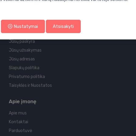
Nustatymai
Atsisakyti
Paskyra ir pristatymo informacija
Jūsų paskyra
Jūsų užsakymas
Jūsų adresas
Slapukų politika
Privatumo politika
Taisyklės ir Nuostatos
Apie įmonę
Apie mus
Kontaktai
Parduotuvė