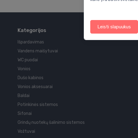
Leisti slapuukus
Kategorijos
Išpardavimas
Vandens maišytuvai
WC puodai
Vonios
Dušo kabinos
Vonios aksesuarai
Baldai
Potinkinės sistemos
Sifonai
Grindų nuotekų šalinimo sistemos
Vožtuvai