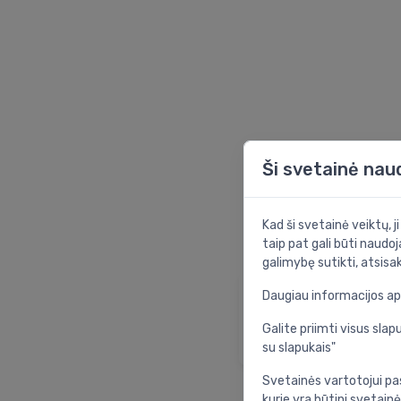
Ši svetainė nau
Kad ši svetainė veiktų, j
taip pat gali būti naudoj
galimybę sutikti, atsisa
Daugiau informacijos a
Pradinis puslapi
Grįžti į pradinį pusla
Galite priimti visus sl
su slapukais"
Svetainės vartotojui pa
kurie yra būtini svetainė