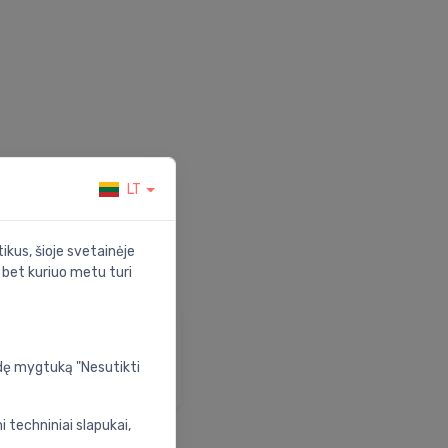
LT
ikus, šioje svetainėje
s bet kuriuo metu turi
agalba ir palaikymas
psilankykite mūsų
udę mygtuką "Nesutikti
agalbos centre
 techniniai slapukai,