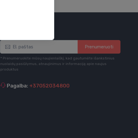
Būkite informuotas
Prenumeruoti
* Prenumeruokite mūsų naujienlaiškį, kad gautumėte išankstinius
nuolaidų pasiūlymus, atnaujinimus ir informaciją apie naujus
produktus
Pagalba:
+37052034800