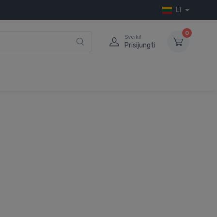
LT
0
Sveiki!
Prisijungti