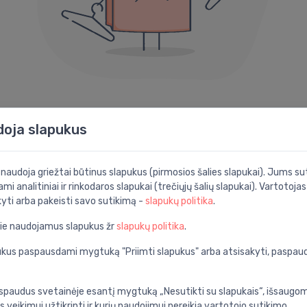
404 klaida
doja slapukus
Atrodo, kad negalime rasti puslapio, kurio ieškote.
i naudoja griežtai būtinus slapukus (pirmosios šalies slapukai). Jums sut
Vietoj to čia yra keletas naudingų nuorodų:
ami analitiniai ir rinkodaros slapukai (trečiųjų šalių slapukai). Vartotoja
kyti arba pakeisti savo sutikimą -
slapukų politika
.
pie naudojamus slapukus žr
slapukų politika
.
s
Ieškoti
P
pį
Raskite naudodami
A
apukus paspausdami mygtuką "Priimti slapukus" arba atsisakyti, paspa
išplėstinę paiešką
p
spaudus svetainėje esantį mygtuką „Nesutikti su slapukais“, išsaugomi
s veikimui užtikrinti ir kurių naudojimui nereikia vartotojo sutikimo.