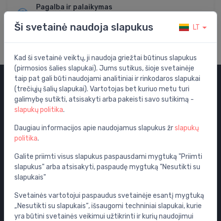
Pagalba ir palaikymas
Apsilankykite mūsų pagalbos centre
Ši svetainė naudoja slapukus
LT
Kad ši svetainė veiktų, ji naudoja griežtai būtinus slapukus
(pirmosios šalies slapukai). Jums sutikus, šioje svetainėje
taip pat gali būti naudojami analitiniai ir rinkodaros slapukai
(trečiųjų šalių slapukai). Vartotojas bet kuriuo metu turi
Kategorijos
galimybę sutikti, atsisakyti arba pakeisti savo sutikimą -
slapukų politika
.
Išpardavimas
Vandens maišytuvai
Daugiau informacijos apie naudojamus slapukus žr
slapukų
politika
.
WC puodai
Vonios
Galite priimti visus slapukus paspausdami mygtuką "Priimti
slapukus" arba atsisakyti, paspaudę mygtuką "Nesutikti su
Dušo kabinos
slapukais"
Vonios aksesuarai
Svetainės vartotojui paspaudus svetainėje esantį mygtuką
Baldai
„Nesutikti su slapukais“, išsaugomi techniniai slapukai, kurie
Potinkinės sistemos
yra būtini svetainės veikimui užtikrinti ir kurių naudojimui