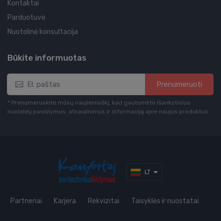
Kontaktai
Parduotuvė
Nuotolinė konsultacija
Būkite informuotas
Prenumeruoti
* Prenumeruokite mūsų naujienlaiškį, kad gautumėte išankstinius
nuolaidų pasiūlymus, atnaujinimus ir informaciją apie naujus produktus
LT
Partneriai
Karjera
Rekvizitai
Taisyklės ir nuostatai