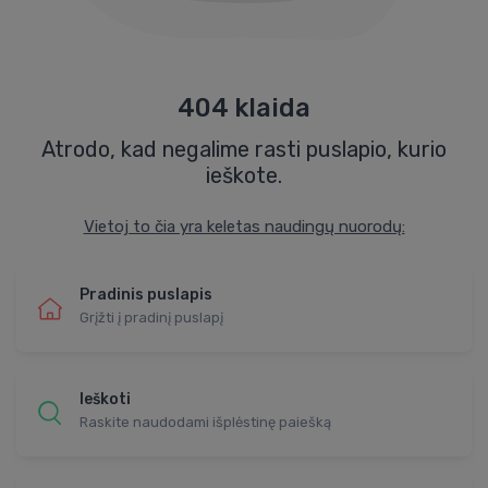
404 klaida
Atrodo, kad negalime rasti puslapio, kurio
ieškote.
Vietoj to čia yra keletas naudingų nuorodų:
Pradinis puslapis
Grįžti į pradinį puslapį
Ieškoti
Raskite naudodami išplėstinę paiešką