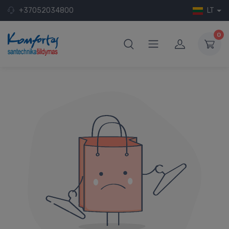
+37052034800
LT
0